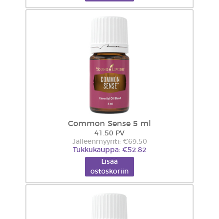
Common Sense 5 ml
41.50 PV
Jälleenmyynti: €69.50
Tukkukauppa: €52.82
Lisää
ostoskoriin