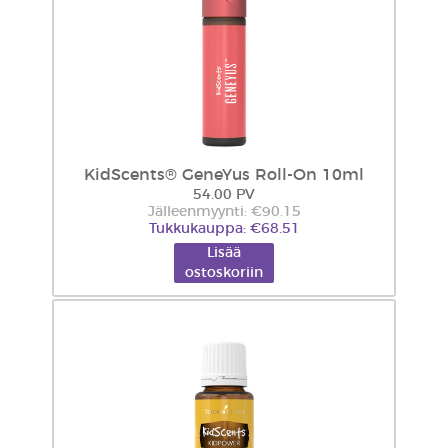
KidScents® GeneYus Roll-On 10ml
54.00 PV
Jälleenmyynti: €90.15
Tukkukauppa: €68.51
Lisää
ostoskoriin