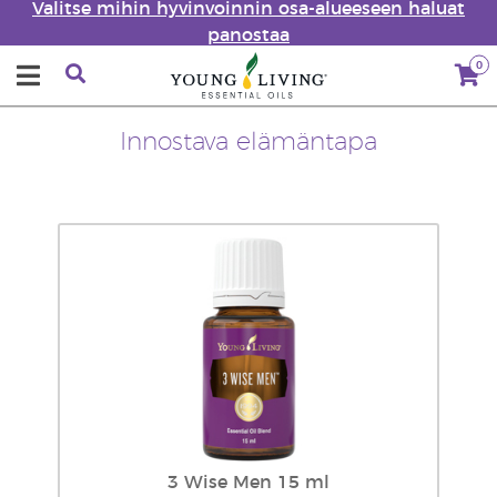
Valitse mihin hyvinvoinnin osa-alueeseen haluat
panostaa
0
Innostava elämäntapa
3 Wise Men 15 ml