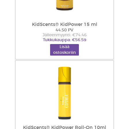
KidScents® KidPower 15 ml
44.50 PV
Jälleenmyynti: €74.46
Tukkukauppa: €56.59
Lisää
ostoskoriin
KidScents® KidPower Roll-On 10ml