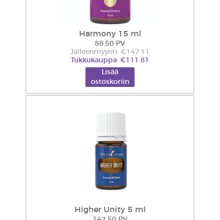
Harmony 15 ml
88.50 PV
Jälleenmyynti: €147.11
Tukkukauppa: €111.81
Lisää
ostoskoriin
Higher Unity 5 ml
142.50 PV