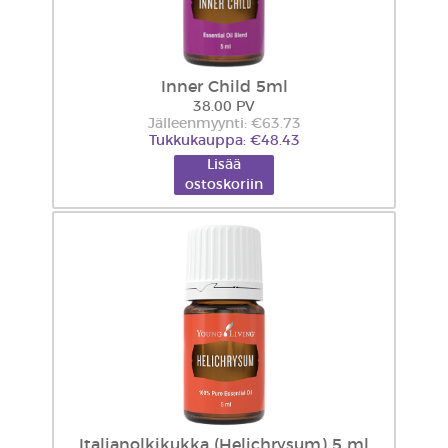
Inner Child 5ml
38.00 PV
Jälleenmyynti: €63.73
Tukkukauppa: €48.43
Lisää
ostoskoriin
Italianolkikukka (Helichrysum) 5 ml