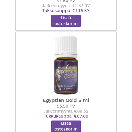
91.50 PV
Jälleenmyynti: €152.07
Tukkukauppa: €115.57
Lisää
ostoskoriin
Egyptian Gold 5 ml
53.50 PV
Jälleenmyynti: €89.32
Tukkukauppa: €67.88
Lisää
ostoskoriin