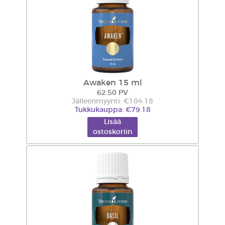
Awaken 15 ml
62.50 PV
Jälleenmyynti: €104.18
Tukkukauppa: €79.18
Lisää
ostoskoriin