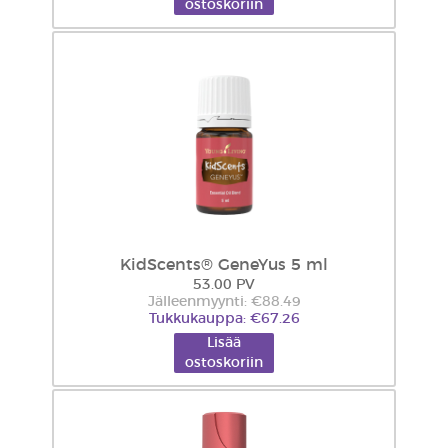
ostoskoriin
KidScents® GeneYus 5 ml
53.00 PV
Jälleenmyynti: €88.49
Tukkukauppa: €67.26
Lisää
ostoskoriin