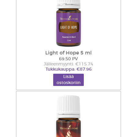
Light of Hope 5 ml
69.50 PV
Jälleenmyynti: €115.74
Tukkukauppa: €87.96
Lisää
ostoskoriin