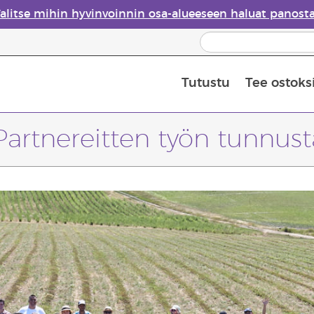
alitse mihin hyvinvoinnin osa-alueeseen haluat panost
Tutustu
Tee ostoks
Eteeristen öljyjen turvallisuus
Viimeinen mahdollisuus: 50 % alen
Partnereitten työn tunnus