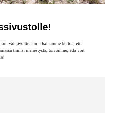
sivustolle!
kiin välitavoitteisiin – haluamme kertoa, että
kamassa tiimisi menestystä, toivomme, että voit
in!