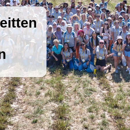
eitten
n