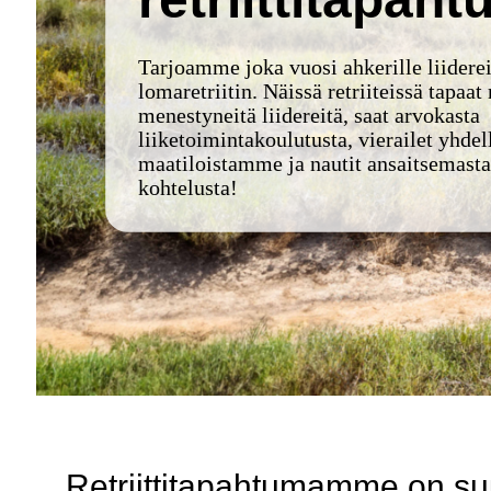
Tarjoamme joka vuosi ahkerille liider
lomaretriitin. Näissä retriiteissä tapaat
menestyneitä liidereitä, saat arvokasta
liiketoimintakoulutusta, vierailet yhdel
maatiloistamme ja nautit ansaitsemasta
kohtelusta!
Retriittitapahtumamme on suun