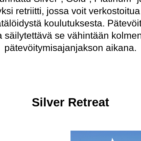
si retriitti, jossa voit verkostoit
räätälöidystä koulutuksesta. Pätev
ja säilytettävä se vähintään kol
pätevöitymisajanjakson aikana.
Silver Retreat