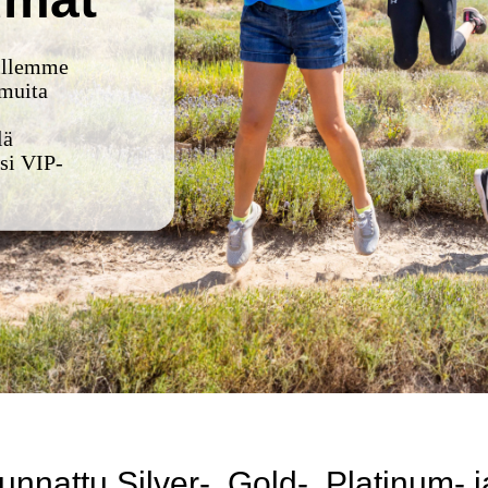
eillemme
 muita
lä
si VIP-
nattu Silver-, Gold-, Platinum- j