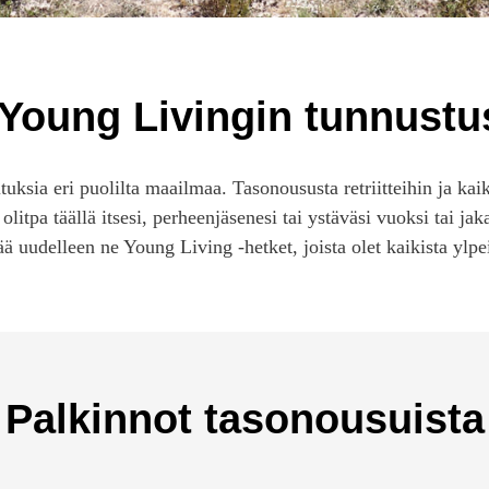
 Young Livingin tunnustus
tuksia eri puolilta maailmaa. Tasonoususta retriitteihin ja kaik
itpa täällä itsesi, perheenjäsenesi tai ystäväsi vuoksi tai ja
ää uudelleen ne Young Living -hetket, joista olet kaikista ylpe
Palkinnot tasonousuista