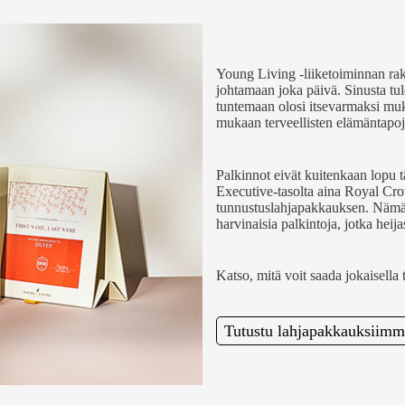
Young Living -liiketoiminnan ra
johtamaan joka päivä. Sinusta tul
tuntemaan olosi itsevarmaksi muka
mukaan terveellisten elämäntapo
Palkinnot eivät kuitenkaan lopu
Executive-tasolta aina Royal Cro
tunnustuslahjapakkauksen. Nämä l
harvinaisia palkintoja, jotka heij
Katso, mitä voit saada jokaisella t
Tutustu lahjapakkauksiimm