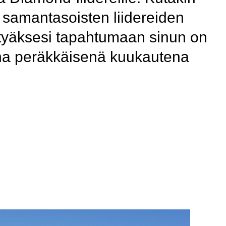
ua samantasoisten liidereiden
öityäksesi tapahtumaan sinun on
mena peräkkäisenä kuukautena