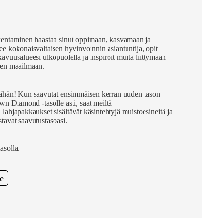
kentaminen haastaa sinut oppimaan, kasvamaan ja
ee kokonaisvaltaisen hyvinvoinnin asiantuntija, opit
vuusalueesi ulkopuolella ja inspiroit muita liittymään
jen maailmaan.
 tähän! Kun saavutat ensimmäisen kerran uuden tason
wn Diamond -tasolle asti, saat meiltä
ahjapakkaukset sisältävät käsintehtyjä muistoesineitä ja
astavat saavutustasoasi.
asolla.
e