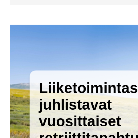
Liiketoiminta
juhlistavat
vuosittaiset
retriittitapah