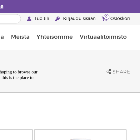
aa
0
Luo tili
Kirjaudu sisään
Ostoskori
ia
Meistä
Yhteisömme
Virtuaalitoimisto
nus valikoiduista ihonhoitotuotteista
Young Livingin ravintolisäopas
Miten eteerisiä öljyjä käytetään
SHARE
 hoping to browse our
this is the place to