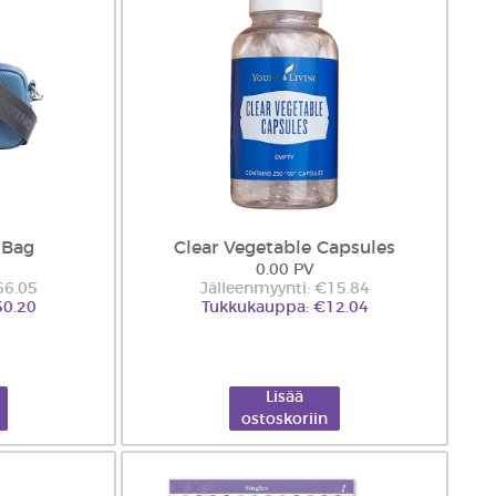
 Bag
Clear Vegetable Capsules
0.00 PV
66.05
Jälleenmyynti: €15.84
50.20
Tukkukauppa: €12.04
Lisää
ostoskoriin