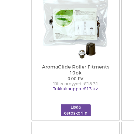
AromaGlide Roller Fitments
10pk
0.00 PV
Jälleenmyynti: €18.31
Tukkukauppa: €13.92
Lisää
ostoskoriin