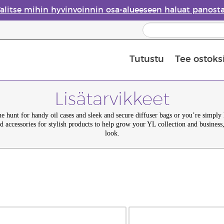
alitse mihin hyvinvoinnin osa-alueeseen haluat panost
Tutustu
Tee ostoks
Eteeristen öljyjen turvallisuus
Viimeinen mahdollisuus: 50 % alen
Lisätarvikkeet
e hunt for handy oil cases and sleek and secure diffuser bags or you’re simply
d accessories for stylish products to help grow your YL collection and business, 
look.