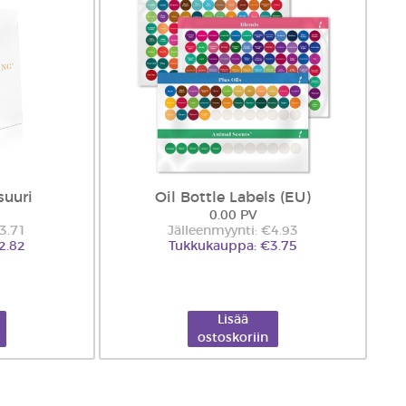
suuri
Oil Bottle Labels (EU)
0.00 PV
€3.71
Jälleenmyynti: €4.93
2.82
Tukkukauppa: €3.75
Lisää
ostoskoriin