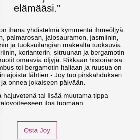
elämääsi.”
 on ihana yhdistelmä kymmentä ihmeöljyä.
n, palmarosan, jalosauramon, jasmiinin,
in ja tuoksuilangian makealta tuoksuvia
riinin, korianterin, sitruunan ja bergamotin
uotit omaavia öljyjä. Rikkaan historiansa
mbus toi bergamotin Italiaan ja ruusua on
kin ajoista lähtien - Joy tuo pirskahduksen
a ja onnea jokaiseen päivään.
a hajuvetenä tai lisää muutama tippa
talovoiteeseen iloa tuomaan.
Osta Joy