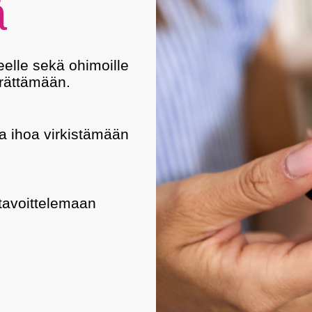
ä
elle sekä ohimoille
rättämään. ​
a ihoa virkistämään
 tavoittelemaan