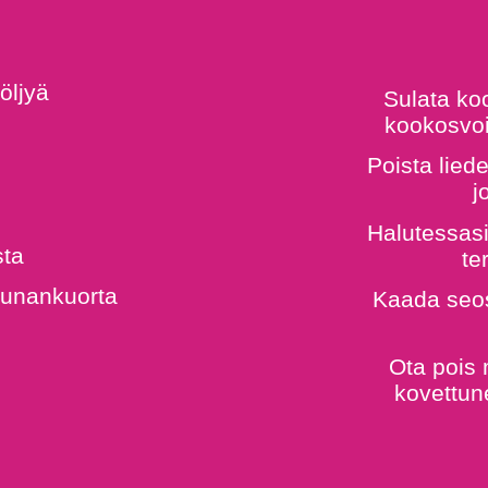
öljyä
Sulata ko
kookosvoi
Poista lied
j
Halutessasi
sta
te
ruunankuorta
Kaada seos
Ota pois 
kovettune