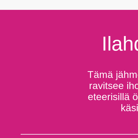
Ilah
Tämä jähme
ravitsee ih
eteerisillä 
käsi