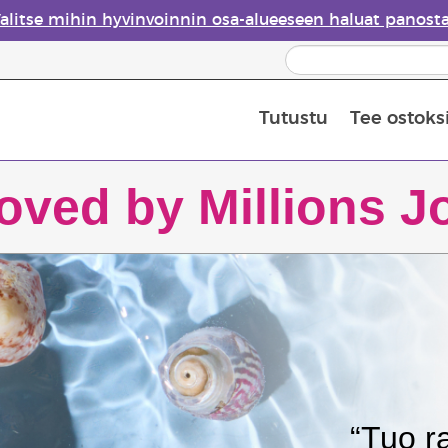
alitse mihin hyvinvoinnin osa-alueeseen haluat panost
Tutustu
Tee ostoks
Eteeristen öljyjen turvallisuus
Viimeinen mahdollisuus: 50 % alen
oved by Millions J
“Tuo ra