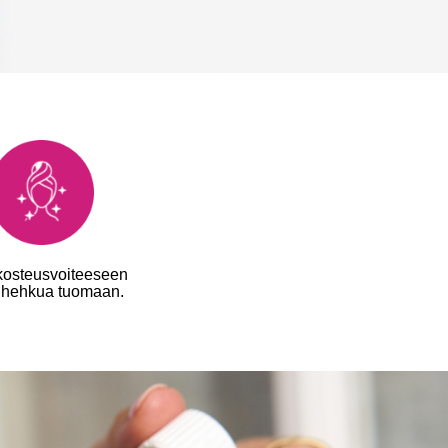
kosteusvoiteeseen
e hehkua tuomaan.