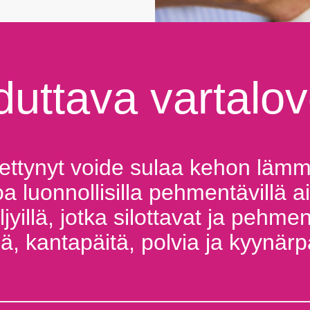
duttava vartalo
ttynyt voide sulaa kehon lämmö
oa luonnollisilla pehmentävillä ai
öljyillä, jotka silottavat ja pehme
ä, kantapäitä, polvia ja kyynärp