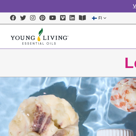
V
FI
L