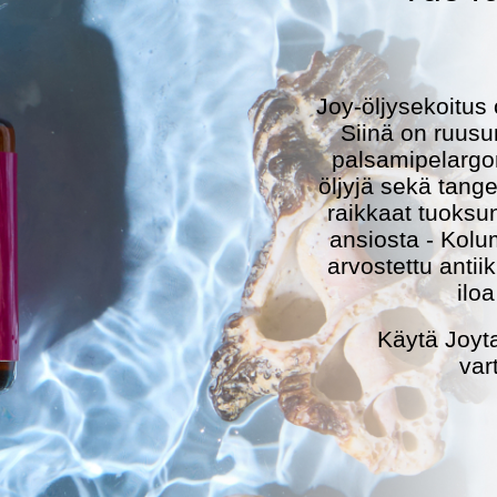
Joy-öljysekoitus
Siinä on ruusu
palsamipelargon
öljyjä sekä tange
raikkaat tuoksun
ansiosta - Kolu
arvostettu antii
ilo
Käytä Joyt
var