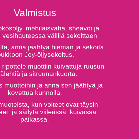
Valmistus
okosöljy, mehiläisvaha, sheavoi ja
 vesihauteessa välillä sekoittaen.
eltä, anna jäähtyä hieman ja sekoita
oukkoon Joy-öljysekoitus.
 ripottele muottiin kuivattuja ruusun
rälehtiä ja sitruunankuorta.
 muotteihin ja anna sen jäähtyä ja
kovettua kunnolla.
muoteista, kun voiteet ovat täysin
et, ja säilytä viileässä, kuivassa
paikassa.