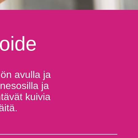
voide
n avulla ja
nesosilla ja
ntävät kuivia
äitä.