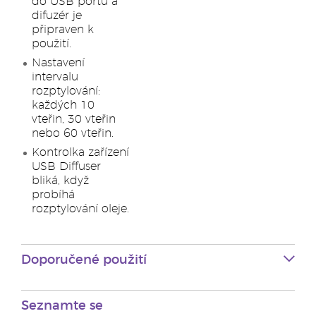
do USB portu a
difuzér je
připraven k
použití.
Nastavení
intervalu
rozptylování:
každých 10
vteřin, 30 vteřin
nebo 60 vteřin.
Kontrolka zařízení
USB Diffuser
bliká, když
probíhá
rozptylování oleje.
Doporučené použití
Seznamte se