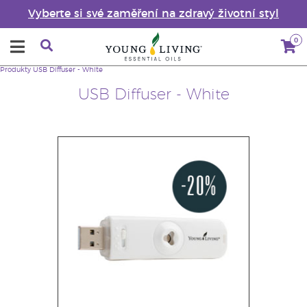
Vyberte si své zaměření na zdravý životní styl
0
Produkty
USB Diffuser - White
USB Diffuser - White