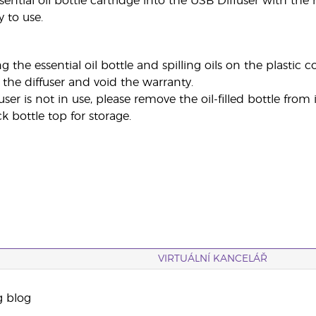
ssential oil bottle cartridge into the USB Diffuser with t
y to use.
ing the essential oil bottle and spilling oils on the plastic
the diffuser and void the warranty.
ser is not in use, please remove the oil-filled bottle from
k bottle top for storage.
VIRTUÁLNÍ KANCELÁŘ
g blog