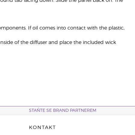
he round tab facing down. Slide the panel back on. The
 components. If oil comes into contact with the plastic,
 inside of the diffuser and place the included wick
STAŇTE SE BRAND PARTNEREM
KONTAKT