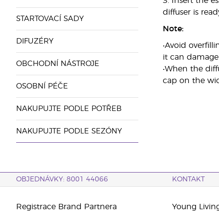
3. Insert the e
diffuser is read
STARTOVACÍ SADY
Note:
DIFUZÉRY
•Avoid overfill
it can damage 
OBCHODNÍ NÁSTROJE
•When the diffu
cap on the wic
OSOBNÍ PÉČE
NAKUPUJTE PODLE POTŘEB
NAKUPUJTE PODLE SEZÓNY
OBJEDNÁVKY: 8001 44066
KONTAKT
Registrace Brand Partnera
Young Livin