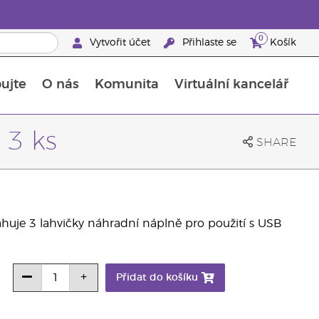
0
Vytvořit účet
Přihlaste se
Košík
ujte
O nás
Komunita
Virtuální kancelář
Průvodce doplňky stravy Young Living
Jak používat esenciální oleje
 3 ks
SHARE
huje 3 lahvičky náhradní náplně pro použití s USB
Přidat do košíku