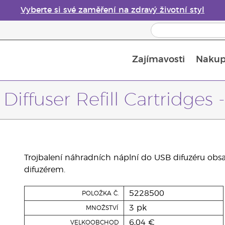
Vyberte si své zaměření na zdravý životní styl
Zajímavosti
Nakup
Bezpečnost esenciálních olejů
Průvodce difuzéry esenciálních olejů
Poslední šance: 50% sleva na péči o pleť
Diffuser Refill Cartridges -
Trojbalení náhradních náplní do USB difuzéru obsa
difuzérem.
5228500
POLOŽKA Č.
3 pk
MNOŽSTVÍ
6,04 €
VELKOOBCHOD