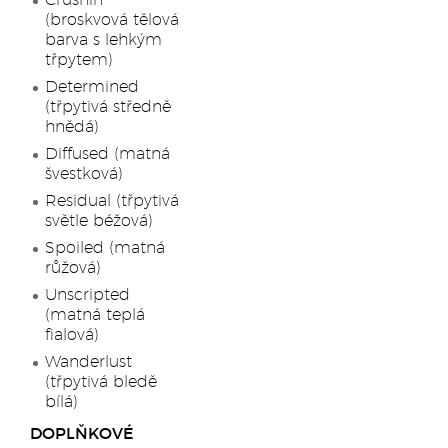
Crushin’
(broskvová tělová
barva s lehkým
třpytem)
Determined
(třpytivá středně
hnědá)
Diffused (matná
švestková)
Residual (třpytivá
světle béžová)
Spoiled (matná
růžová)
Unscripted
(matná teplá
fialová)
Wanderlust
(třpytivá bledě
bílá)
DOPLŇKOVÉ