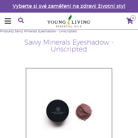
Vyberte si své zaměření na zdravý životní styl
0
Produkty
Savvy Minerals Eyeshadow - Unscripted
Savvy Minerals Eyeshadow -
Unscripted