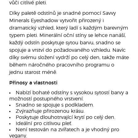
vůči citlivé pleti.
Díky paletě odstínů je snadné pomocí Savvy
Minerals Eyeshadow vytvořit přirozený i
dramatický vzhled, který ladí s každým barevným
typem pleti. Minerální oční stíny se lehce nanáší,
každý odstín poskytuje sytou barvu, snadno se
spojuje a vrství do požadovaného vzhledu. Navíc
díky svému složení vydrží po celý den, takže máte
během náročného pracovního programu o
jednu starost méně.
Přínosy a vlastnosti
Nabízí bohaté odstíny s vysokou sytostí barvy a
možností postupného vrstvení.
Snadno se spojuje s podkladem.
Zvýrazňuje přirozenou krásu.
Poskytuje dlouhotrvající krytí po celý den.
Ideální pro citlivou pleť.
Není testován na zvířatech a je vhodný pro
vegany.