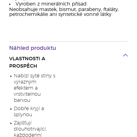
Vyroben z minerálních přísad.
Neobsahuje mastek, bismut, parabeny, ftaláty,
petrochemikálie ani syntetické vonné látky.
Náhled produktu
VLASTNOSTI A
PROSPĚCH
Nabízí syté stíny s
výrazným
efektem a
vrstvitelnou
barvou
Dobře kryjí a
splynou
Zajišťují
dlouhotrvající,
každodenní