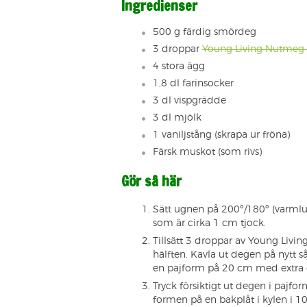
Ingredienser
500 g färdig smördeg
3 droppar
Young Living Nutmeg 
4 stora ägg
1,8 dl farinsocker
3 dl vispgrädde
3 dl mjölk
1 vaniljstång (skrapa ur fröna)
Färsk muskot (som rivs)
Gör så här
Sätt ugnen på 200º/180º (varmluf
som är cirka 1 cm tjock.
Tillsätt 3 droppar av Young Livin
hälften. Kavla ut degen på nytt så 
en pajform på 20 cm med extra 
Tryck försiktigt ut degen i pajfo
formen på en bakplåt i kylen i 1