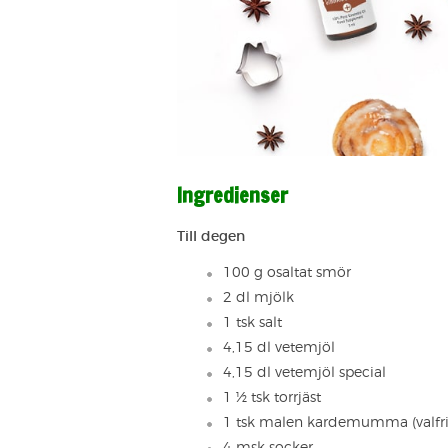
Ingredienser
Till degen
100 g osaltat smör
2 dl mjölk
1 tsk salt
4,15 dl vetemjöl
4,15 dl vetemjöl special
1 ½ tsk torrjäst
1 tsk malen kardemumma (valfri