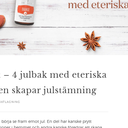
t – 4 julbak med eteriska
gen skapar julstämning
MATLAGNING
börja se fram emot jul. En del har kanske prytt
tioner i hemmet och andra kanske föredrar att skapa