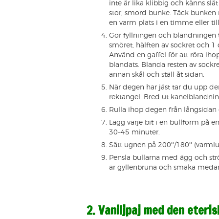
inte är lika klibbig och känns slä
stor, smord bunke. Täck bunken 
en varm plats i en timme eller til
Gör fyllningen och blandningen 
smöret, hälften av sockret och 1
Använd en gaffel för att röra iho
blandats. Blanda resten av sock
annan skål och ställ åt sidan.
När degen har jäst tar du upp den
rektangel. Bred ut kanelblandni
Rulla ihop degen från långsidan 
Lägg varje bit i en bullform på 
30–45 minuter.
Sätt ugnen på 200º/180º (varmlu
Pensla bullarna med ägg och strö
är gyllenbruna och smaka medan
2. Vaniljpaj med den eteri