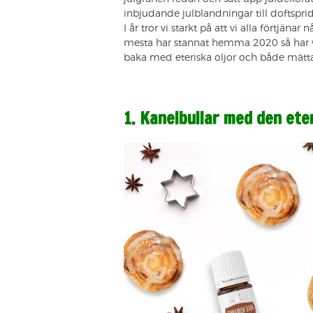
inbjudande julblandningar till doftspri
I år tror vi starkt på att vi alla förtjänar
mesta har stannat hemma 2020 så har vi s
baka med eteriska oljor och både mätta
1. Kanelbullar med den ete