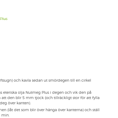
Plus
tsugn) och kavla sedan ut smördegen till en cirkel
gs eteriska olja Nutmeg Plus i degen och vik den på
att den blir 5 mm tjock (och tillräckligt stor för att fylla
deg över kanten).
rmen (låt det som blir över hänga över kanterna) och ställ
0 min.