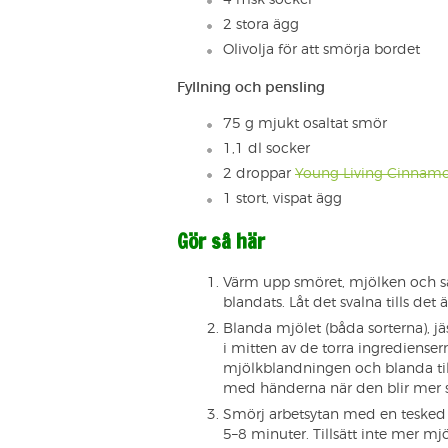
4 msk socker
2 stora ägg
Olivolja för att smörja bordet
Fyllning och pensling
75 g mjukt osaltat smör
1,1 dl socker
2 droppar
Young Living Cinnamo
1 stort, vispat ägg
Gör så här
Värm upp smöret, mjölken och salt
blandats. Låt det svalna tills det
Blanda mjölet (båda sorterna), 
i mitten av de torra ingrediensern
mjölkblandningen och blanda til
med händerna när den blir mer s
Smörj arbetsytan med en tesked 
5–8 minuter. Tillsätt inte mer mjö