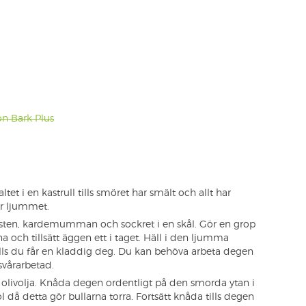
n Bark Plus
et i en kastrull tills smöret har smält och allt har
 är ljummet.
jästen, kardemumman och sockret i en skål. Gör en grop
a och tillsätt äggen ett i taget. Häll i den ljumma
ls du får en kladdig deg. Du kan behöva arbeta degen
vårarbetad.
olivolja. Knåda degen ordentligt på den smorda ytan i
l då detta gör bullarna torra. Fortsätt knåda tills degen