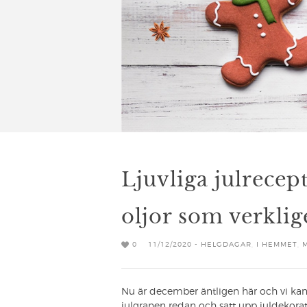
Ljuvliga julrecep
oljor som verkli
0
11/12/2020 -
HELGDAGAR
,
I HEMMET
,
Nu är december äntligen här och vi kan 
julgranen redan och satt upp juldekora