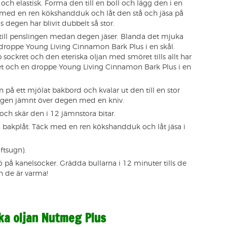
t och elastisk. Forma den till en boll och lägg den i en
med en ren kökshandduk och låt den stå och jäsa på
ls degen har blivit dubbelt så stor.
till penslingen medan degen jäser. Blanda det mjuka
 droppe Young Living Cinnamon Bark Plus i en skål.
p sockret och den eteriska oljan med smöret tills allt har
ret och en droppe Young Living Cinnamon Bark Plus i en
 på ett mjölat bakbord och kvalar ut den till en stor
ngen jämnt över degen med en kniv.
och skär den i 12 jämnstora bitar.
en bakplåt. Täck med en ren kökshandduk och låt jäsa i
ftsugn).
 på kanelsocker. Grädda bullarna i 12 minuter tills de
 de är varma!
ska oljan Nutmeg Plus