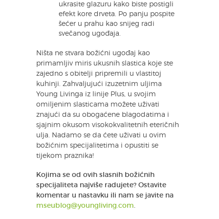
ukrasite glazuru kako biste postigli
efekt kore drveta. Po panju pospite
šećer u prahu kao snijeg radi
svečanog ugođaja.
Ništa ne stvara božićni ugođaj kao
primamljiv miris ukusnih slastica koje ste
zajedno s obitelji pripremili u vlastitoj
kuhinji. Zahvaljujući izuzetnim uljima
Young Livinga iz linije Plus, u svojim
omiljenim slasticama možete uživati
znajući da su obogaćene blagodatima i
sjajnim okusom visokokvalitetnih eteričnih
ulja. Nadamo se da ćete uživati u ovim
božićnim specijalitetima i opustiti se
tijekom praznika!
Kojima se od ovih slasnih božićnih
specijaliteta najviše radujete? Ostavite
komentar u nastavku ili nam se javite na
mseublog@youngliving.com
.