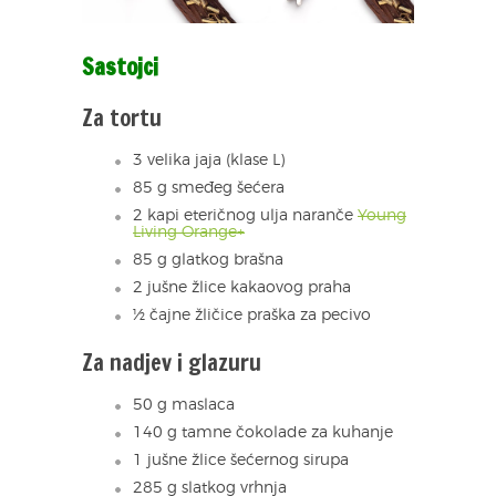
Sastojci
Za tortu
3 velika jaja (klase L)
85 g smeđeg šećera
2 kapi eteričnog ulja naranče
Young
Living Orange+
85 g glatkog brašna
2 jušne žlice kakaovog praha
½ čajne žličice praška za pecivo
Za nadjev i glazuru
50 g maslaca
140 g tamne čokolade za kuhanje
1 jušne žlice šećernog sirupa
285 g slatkog vrhnja