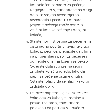
što više zraka, a zatim je prebacite u
lim obložen papirom za pečenje.
Naginjite lim s jedne strane na drugu
da bi se smjesa ravnomjerno
rasporedila i pecite 10 minuta
(vrijeme pečenja može ovisiti o
veličini lima za pečenje i debljini
kolača).
Stavite novi list papira za pečenje na
čistu radnu površinu. Izvadite vrući
kolač iz pećnice, prebacite ga s lima
na pripremljeni papir za pečenje i
odlijepite onaj na kojem se pekao.
Okrenite dulji rub prema sebi i
zarolajte kolač u roladu, tako da
papir za pečenje ostane unutra.
Ostavite roladu da se hladi kako bi
zadržala oblik.
Da biste pripremili glazuru, stavite
čokoladu za kuhanje i maslac u
posudu sa zaobljenim dnom
položenu na posudu s kipućom