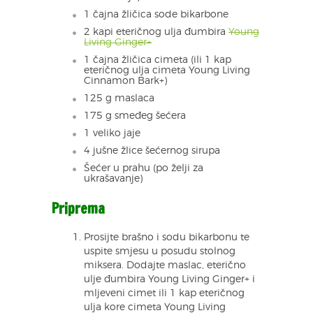
1 čajna žličica sode bikarbone
2 kapi eteričnog ulja đumbira
Young
Living Ginger+
1 čajna žličica cimeta (ili 1 kap
eteričnog ulja cimeta Young Living
Cinnamon Bark+)
125 g maslaca
175 g smeđeg šećera
1 veliko jaje
4 jušne žlice šećernog sirupa
Šećer u prahu (po želji za
ukrašavanje)
Priprema
Prosijte brašno i sodu bikarbonu te
uspite smjesu u posudu stolnog
miksera. Dodajte maslac, eterično
ulje đumbira Young Living Ginger+ i
mljeveni cimet ili 1 kap eteričnog
ulja kore cimeta Young Living