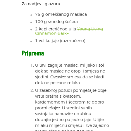
Za nadjev i glazuru
75 g omekšanog maslaca
100 g smeđeg šećera
2 kapi eteričnog ulja
Young Living
Cinnamon Bark+
1 veliko jaje (razmućeno)
Priprema
U tavi zagrijte maslac, mlijeko i sol
dok se maslac ne otopi i smjesa ne
sjedini. Ostavite smjesu da se hladi
dok ne postane mlaka.
U zasebnoj posudi pomiješajte obje
vrste brašna s kvascem,
kardamomom i šećerom te dobro
promiješajte. U sredini suhih
sastojaka napravite udubinu i
dodajte jedno po jedno jaje. Ulijte
mlaku mliječnu smjesu i sve zajedno