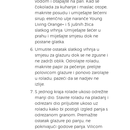
vodom i otapajte na pari. Kad se
čokolada za kuhanje i maslac otope,
maknite posudu i umiješajte šećerni
sirup, eterično ulje naranče Young
Living Orange+ i 5 jušnih žlica
slatkog vrhnja. Umiješajte šećer u
prahu i miješajte smjesu dok ne
postane glatka.
Umutite ostatak slatkog vrhnja u
smjesu za glazuru dok se ne zgusne i
ne zadrži oblik. Odrolajte roladu,
maknite papir za pečenje, prelijte
polovicom glazure i ponovo zarolajte
u roladu, pazeći da se nadjev ne
izlije.
S jednog kraja rolade ukoso odrežite
manji dio. Stavite roladu na pladanj i
odrezani dio priljubite ukoso uz
roladu kako bi postigli izgled panja s
odrezanom granom. Premažite
ostatak glazure po panju, ne
pokrivajući godove panja. Vilicom