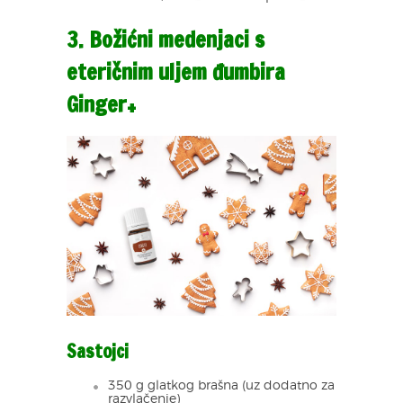
3. Božićni medenjaci s
eteričnim uljem đumbira
Ginger+
Sastojci
350 g glatkog brašna (uz dodatno za
razvlačenje)