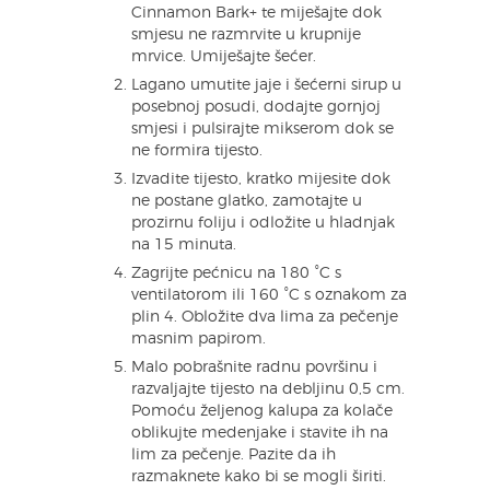
Cinnamon Bark+ te miješajte dok
smjesu ne razmrvite u krupnije
mrvice. Umiješajte šećer.
Lagano umutite jaje i šećerni sirup u
posebnoj posudi, dodajte gornjoj
smjesi i pulsirajte mikserom dok se
ne formira tijesto.
Izvadite tijesto, kratko mijesite dok
ne postane glatko, zamotajte u
prozirnu foliju i odložite u hladnjak
na 15 minuta.
Zagrijte pećnicu na 180 °C s
ventilatorom ili 160 °C s oznakom za
plin 4. Obložite dva lima za pečenje
masnim papirom.
Malo pobrašnite radnu površinu i
razvaljajte tijesto na debljinu 0,5 cm.
Pomoću željenog kalupa za kolače
oblikujte medenjake i stavite ih na
lim za pečenje. Pazite da ih
razmaknete kako bi se mogli širiti.