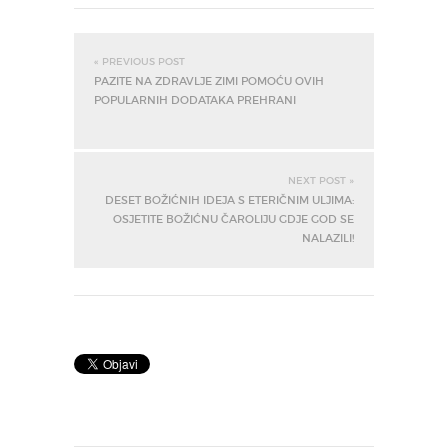
« PREVIOUS POST
PAZITE NA ZDRAVLJE ZIMI POMOĆU OVIH
POPULARNIH DODATAKA PREHRANI
NEXT POST »
DESET BOŽIĆNIH IDEJA S ETERIČNIM ULJIMA:
OSJETITE BOŽIĆNU ČAROLIJU GDJE GOD SE
NALAZILI!