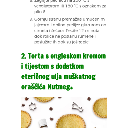
Zagrijte pećnicu na 200 °C s
ventilatorom ili 180 °C s oznakom za
plin 6.
Gornju stranu premažite umućenim
jajetom i obilno prelijte glazurom od
cimeta i šećera. Pecite 12 minuta
dok rolice ne postanu rumene i
poslužite ih dok su još tople!
2. Torta s engleskom kremom
i tijestom s dodatkom
eteričnog ulja muškatnog
oraščića Nutmeg+