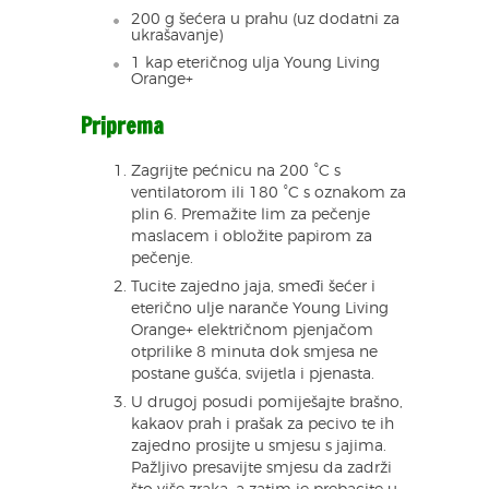
200 g šećera u prahu (uz dodatni za
ukrašavanje)
1 kap eteričnog ulja Young Living
Orange+
Priprema
Zagrijte pećnicu na 200 °C s
ventilatorom ili 180 °C s oznakom za
plin 6. Premažite lim za pečenje
maslacem i obložite papirom za
pečenje.
Tucite zajedno jaja, smeđi šećer i
eterično ulje naranče Young Living
Orange+ električnom pjenjačom
otprilike 8 minuta dok smjesa ne
postane gušća, svijetla i pjenasta.
U drugoj posudi pomiješajte brašno,
kakaov prah i prašak za pecivo te ih
zajedno prosijte u smjesu s jajima.
Pažljivo presavijte smjesu da zadrži