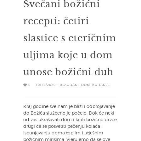
Svečani božićni
recepti: četiri
slastice s eteričnim
uljima koje u dom
unose božićni duh
0
10/12/2020 -
BLAGDANI
,
DOM
,
KUHANJE
Kraj godine sve nam je bliži i odbrojavanje
do Božića službeno je počelo. Dok će neki
od vas ukrašavati dom i kititi božićno drvce,
drugi će se posvetiti pečenju kolača i
ispunjavanju doma toplim i utješnim
božićnim mirisima. Vjerujemo da se ove