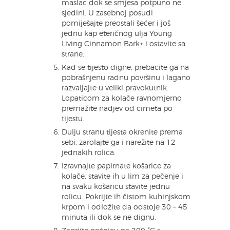
maslac dok se smjesa potpuno ne
sjedini. U zasebnoj posudi
pomiješajte preostali šećer i još
jednu kap eteričnog ulja Young
Living Cinnamon Bark+ i ostavite sa
strane.
Kad se tijesto digne, prebacite ga na
pobrašnjenu radnu površinu i lagano
razvaljajte u veliki pravokutnik.
Lopaticom za kolače ravnomjerno
premažite nadjev od cimeta po
tijestu.
Dulju stranu tijesta okrenite prema
sebi, zarolajte ga i narežite na 12
jednakih rolica.
Izravnajte papirnate košarice za
kolače, stavite ih u lim za pečenje i
na svaku košaricu stavite jednu
rolicu. Pokrijte ih čistom kuhinjskom
krpom i odložite da odstoje 30 – 45
minuta ili dok se ne dignu.