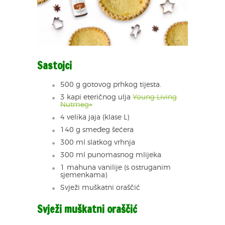
Sastojci
500 g gotovog prhkog tijesta.
3 kapi eteričnog ulja
Young Living
Nutmeg+
4 velika jaja (klase L)
140 g smeđeg šećera
300 ml slatkog vrhnja
300 ml punomasnog mlijeka
1 mahuna vanilije (s ostruganim
sjemenkama)
Svježi muškatni oraščić
Svježi muškatni oraščić