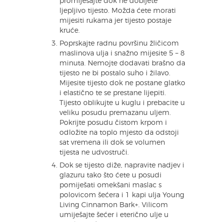
promiješajte dok ne dobijete
ljepljivo tijesto. Možda ćete morati
mijesiti rukama jer tijesto postaje
kruće.
Poprskajte radnu površinu žličicom
maslinova ulja i snažno mijesite 5 – 8
minuta. Nemojte dodavati brašno da
tijesto ne bi postalo suho i žilavo.
Mijesite tijesto dok ne postane glatko
i elastično te se prestane lijepiti.
Tijesto oblikujte u kuglu i prebacite u
veliku posudu premazanu uljem.
Pokrijte posudu čistom krpom i
odložite na toplo mjesto da odstoji
sat vremena ili dok se volumen
tijesta ne udvostruči.
Dok se tijesto diže, napravite nadjev i
glazuru tako što ćete u posudi
pomiješati omekšani maslac s
polovicom šećera i 1 kapi ulja Young
Living Cinnamon Bark+. Vilicom
umiješajte šećer i eterično ulje u