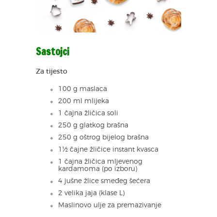
Sastojci
Za tijesto
100 g maslaca
200 ml mlijeka
1 čajna žličica soli
250 g glatkog brašna
250 g oštrog bijelog brašna
1½ čajne žličice instant kvasca
1 čajna žličica mljevenog
kardamoma (po izboru)
4 jušne žlice smeđeg šećera
2 velika jaja (klase L)
Maslinovo ulje za premazivanje