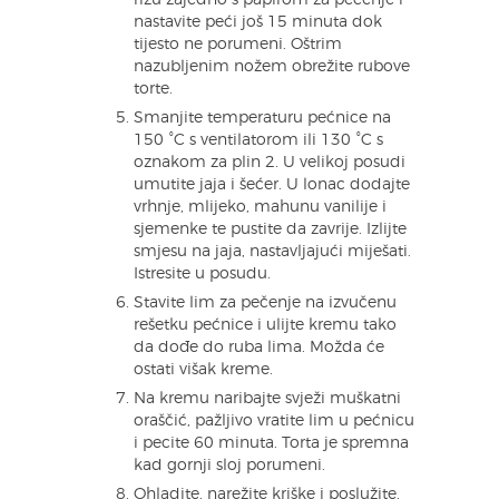
nastavite peći još 15 minuta dok
tijesto ne porumeni. Oštrim
nazubljenim nožem obrežite rubove
torte.
Smanjite temperaturu pećnice na
150 °C s ventilatorom ili 130 °C s
oznakom za plin 2. U velikoj posudi
umutite jaja i šećer. U lonac dodajte
vrhnje, mlijeko, mahunu vanilije i
sjemenke te pustite da zavrije. Izlijte
smjesu na jaja, nastavljajući miješati.
Istresite u posudu.
Stavite lim za pečenje na izvučenu
rešetku pećnice i ulijte kremu tako
da dođe do ruba lima. Možda će
ostati višak kreme.
Na kremu naribajte svježi muškatni
oraščić, pažljivo vratite lim u pećnicu
i pecite 60 minuta. Torta je spremna
kad gornji sloj porumeni.
Ohladite, narežite kriške i poslužite.