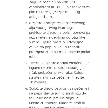
Zagrijte pećnicu na 200 °C s
ventilatorom ili 180 °C s oznakom za
plin 6 i razvaljajte tijesto u krug
debljine 1 cm.
U tijesto dodajte tri kapi eteričnog
ulja Young Living Nutmeg+,
preklopite tijesto na pola i ponovo ga
razvaljajte na debljinu od otprilike
5 mm. Tijesto mora biti dovoljno
veliko da popuni kalup za tortu
promjera 20 cm i malo prijeđe preko
ruba.
Tijesto u koje ste dodali eterično ulje
lagano utisnite u kalup, ostavljajući
višak prebačen preko ruba. Kalup
stavite na lim za pečenje i hladite
10 minuta.
Obložite tijesto papirom za pečenje i
na papir stavite suhi grah ili rižu da
se tijesto ne bi previše dignulo.
Pecite 20 minuta, uklonite grah ili
rižu zajedno s papirom za pečenje i