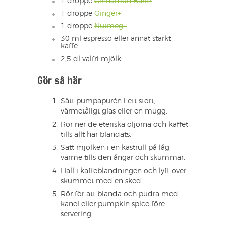
1 droppe
Cinnamon Bark+
1 droppe
Ginger+
1 droppe
Nutmeg+
30 ml espresso eller annat starkt
kaffe
2,5 dl valfri mjölk
Gör så här
Sätt pumpapurén i ett stort,
värmetåligt glas eller en mugg.
Rör ner de eteriska oljorna och kaffet
tills allt har blandats.
Sätt mjölken i en kastrull på låg
värme tills den ångar och skummar.
Häll i kaffeblandningen och lyft över
skummet med en sked.
Rör för att blanda och pudra med
kanel eller pumpkin spice före
servering.