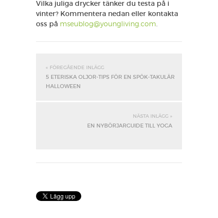
Vilka juliga drycker tänker du testa på i
vinter? Kommentera nedan eller kontakta
oss på
mseublog@youngliving.com
.
« FÖREGÅENDE INLÄGG
5 ETERISKA OLJOR-TIPS FÖR EN SPÖK-TAKULÄR
HALLOWEEN
NÄSTA INLÄGG »
EN NYBÖRJARGUIDE TILL YOGA