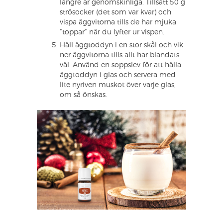
längre är genomskinliga. Tillsätt 50 g
strösocker (det som var kvar) och
vispa äggvitorna tills de har mjuka
”toppar” när du lyfter ur vispen.
Häll äggtoddyn i en stor skål och vik
ner äggvitorna tills allt har blandats
väl. Använd en soppslev för att hälla
äggtoddyn i glas och servera med
lite nyriven muskot över varje glas,
om så önskas.