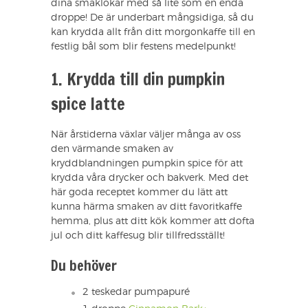
dina smaklökar med så lite som en enda
droppe! De är underbart mångsidiga, så du
kan krydda allt från ditt morgonkaffe till en
festlig bål som blir festens medelpunkt!
1. Krydda till din pumpkin
spice latte
När årstiderna växlar väljer många av oss
den värmande smaken av
kryddblandningen pumpkin spice för att
krydda våra drycker och bakverk. Med det
här goda receptet kommer du lätt att
kunna härma smaken av ditt favoritkaffe
hemma, plus att ditt kök kommer att dofta
jul och ditt kaffesug blir tillfredsställt!
Du behöver
2 teskedar pumpapuré