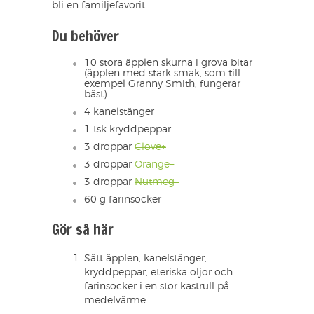
bli en familjefavorit.
Du behöver
10 stora äpplen skurna i grova bitar
(äpplen med stark smak, som till
exempel Granny Smith, fungerar
bäst)
4 kanelstänger
1 tsk kryddpeppar
3 droppar
Clove+
3 droppar
Orange+
3 droppar
Nutmeg+
60 g farinsocker
Gör så här
Sätt äpplen, kanelstänger,
kryddpeppar, eteriska oljor och
farinsocker i en stor kastrull på
medelvärme.