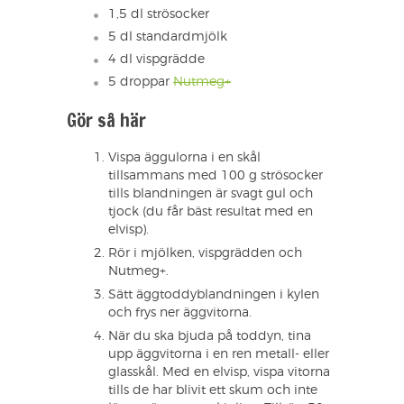
1,5 dl strösocker
5 dl standardmjölk
4 dl vispgrädde
5 droppar
Nutmeg+
Gör så här
Vispa äggulorna i en skål
tillsammans med 100 g strösocker
tills blandningen är svagt gul och
tjock (du får bäst resultat med en
elvisp).
Rör i mjölken, vispgrädden och
Nutmeg+.
Sätt äggtoddyblandningen i kylen
och frys ner äggvitorna.
När du ska bjuda på toddyn, tina
upp äggvitorna i en ren metall- eller
glasskål. Med en elvisp, vispa vitorna
tills de har blivit ett skum och inte