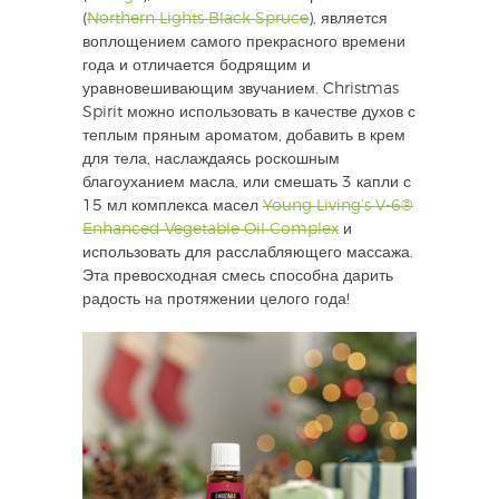
(
Northern Lights Black Spruce
), является
воплощением самого прекрасного времени
года и отличается бодрящим и
уравновешивающим звучанием. Christmas
Spirit можно использовать в качестве духов с
теплым пряным ароматом, добавить в крем
для тела, наслаждаясь роскошным
благоуханием масла, или смешать 3 капли с
15 мл комплекса масел
Young Living’s V-6®
Enhanced Vegetable Oil Complex
и
использовать для расслабляющего массажа.
Эта превосходная смесь способна дарить
радость на протяжении целого года!