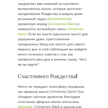
предлагает вам широкий ассортимент
великолепных масел, которые дополнят
празднование Рождества в каждом доме:
роскошный ладан (
Frankincense
),
ароматную корицу (
Cinnamon Bark
) и
невероятно волшебную смесь
Christmas
Spirit
. Если вы ищете идеальное масло для
украшения дома, приготовления
праздничных блюд или просто для самого
важного дня, в этой публикации вы найдете
много полезных советов о том, как
превратить ваш дом в зимнюю сказку. Чего
же вы ждете?
Счастливого Рождества!
Ничто не передает атмосферу праздника,
как эфирное масло Christmas Spirit! Оно
обладает уютным ароматом благодаря
сочетанию эфирных масел апельсина
(
Orange
), Cinnamon Bark и черной ели