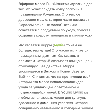
Эфирное масло Frankincense идеально для
тех, кто хочет придать нотку роскоши в
празднование Рождества. Это теплое
древесное масло, которое часто называют
“королем эфирных масел”, отлично
сочетается с продуктами по уходу, помогая
сохранить красоту, молодость и сияние кожи.
Что касается мирры (
Myrrh
), то чем ее
больше, тем лучше! Это масло отличается
насыщенным, дымным, бальзамным
ароматом, который оказывает очищающее и
стимулирующее действие. Мирра
упоминается в Ветхом и Новом Заветах
Библии. Считается, что на протяжении всей
истории это масло использовалось для
ухода за увядающей, обветренной и
потрескавшейся кожей. В Young Living мы
любим использовать масло для кутикулы,
сделанное в домашних условиях, которое
совершенно незаменимо в холодные зимние