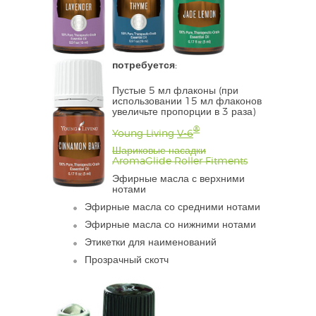
потребуется:
Пустые 5 мл флаконы (при
использовании 15 мл флаконов
увеличьте пропорции в 3 раза)
®
Young Living
V-6
Шариковые насадки
AromaGlide Roller Fitments
Эфирные масла с верхними
нотами
Эфирные масла со средними нотами
Эфирные масла со нижними нотами
Этикетки для наименований
Прозрачный скотч