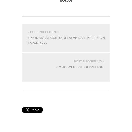
sotto!
« POST PRECEDENTE
LIMONATA AL GUSTO DI LAVANDA E MIELE CON
LAVENDER+
POST SUCCESSIVO »
CONOSCERE GLI OLI VETTORI