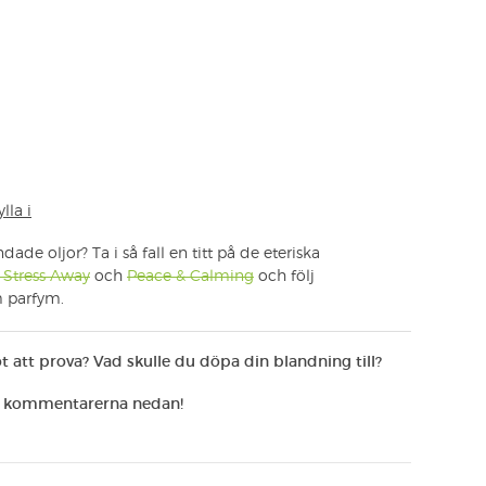
lla i
dade oljor? Ta i så fall en titt på de eteriska
 Stress Away
och
Peace & Calming
och följ
m parfym.
 att prova? Vad skulle du döpa din blandning till?
 i kommentarerna nedan!