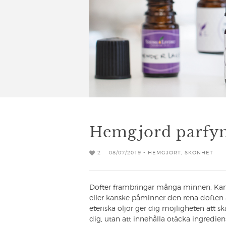
Hemgjord parfym
2
08/07/2019 -
HEMGJORT
,
SKÖNHET
Dofter frambringar många minnen. Kans
eller kanske påminner den rena dofte
eteriska oljor ger dig möjligheten att 
dig, utan att innehålla otäcka ingredien