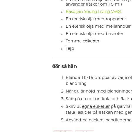
använder flaskor om 15 ml)
Basoljan Young Living V-6®
En eterisk olja med toppnoter
En eterisk olja med mellannoter
En eterisk olja med basnoter
Tomma etiketter
Tejp
Gör så här:
Blanda 10-15 droppar av varje ol
blandning.
När du är nöjd med blandningen 
Sätt på en roll-on-kula och flaska
Skriv ut
egna etiketter
på självhä
sätta fast det på flaskan med gen
Använd på nacken, handlederna o