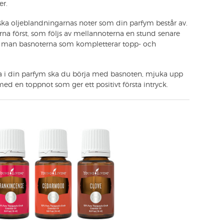
er.
ska oljeblandningarnas noter som din parfym består av.
na först, som följs av mellannoterna en stund senare
ner man basnoterna som kompletterar topp- och
nda i din parfym ska du börja med basnoten, mjuka upp
d en toppnot som ger ett positivt första intryck.