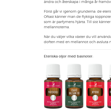
ändra och återskapa i många år framöv
Först går vi igenom grunderna: de eteri
Oftast känner man de flyktiga toppnoter
som är parfymens hjärta. Till sist kän
mellannoterna.
När du väljer vilka växter du vill anvä
doften med en mellannot och avsluta me
Eteriska oljor med basnoter: