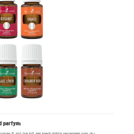
d parfym:
mmer 5 ml (se till att tredubbla receptet om du