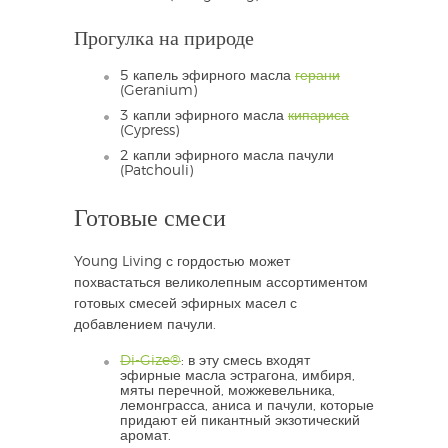
Прогулка на природе
5 капель эфирного масла
герани
(Geranium)
3 капли эфирного масла
кипариса
(Cypress)
2 капли эфирного масла пачули
(Patchouli)
Готовые смеси
Young Living с гордостью может
похвастаться великолепным ассортиментом
готовых смесей эфирных масел с
добавлением пачули.
Di-Gize®
: в эту смесь входят
эфирные масла эстрагона, имбиря,
мяты перечной, можжевельника,
лемонграсса, аниса и пачули, которые
придают ей пикантный экзотический
аромат.