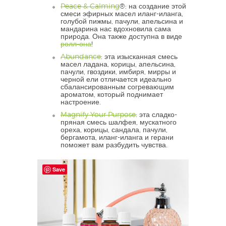
Peace & Calming
®: на создание этой
смеси эфирных масел иланг-иланга,
голубой пижмы, пачули, апельсина и
мандарина нас вдохновила сама
природа. Она также доступна в виде
ролл-она
!
Abundance
: эта изысканная смесь
масел ладана, корицы, апельсина,
пачули, гвоздики, имбиря, мирры и
черной ели отличается идеально
сбалансированным согревающим
ароматом, который поднимает
настроение.
Magnify Your Purpose
: эта сладко-
пряная смесь шалфея, мускатного
ореха, корицы, сандала, пачули,
бергамота, иланг-иланга и герани
поможет вам разбудить чувства.
Save