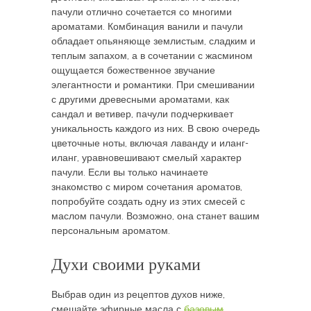
пачули отлично сочетается со многими
ароматами. Комбинация ванили и пачули
обладает опьяняюще землистым, сладким и
теплым запахом, а в сочетании с жасмином
ощущается божественное звучание
элегантности и романтики. При смешивании
с другими древесными ароматами, как
сандал и ветивер, пачули подчеркивает
уникальность каждого из них. В свою очередь
цветочные ноты, включая лаванду и иланг-
иланг, уравновешивают смелый характер
пачули. Если вы только начинаете
знакомство с миром сочетания ароматов,
попробуйте создать одну из этих смесей с
маслом пачули. Возможно, она станет вашим
персональным ароматом.
Духи своими руками
Выбрав один из рецептов духов ниже,
смешайте эфирные масла с
базовым