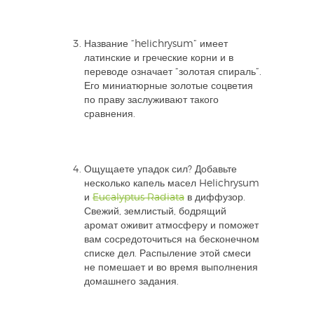
Название “helichrysum” имеет
латинские и греческие корни и в
переводе означает “золотая спираль”.
Его миниатюрные золотые соцветия
по праву заслуживают такого
сравнения.
Ощущаете упадок сил? Добавьте
несколько капель масел Helichrysum
и
Eucalyptus Radiata
в диффузор.
Свежий, землистый, бодрящий
аромат оживит атмосферу и поможет
вам сосредоточиться на бесконечном
списке дел. Распыление этой смеси
не помешает и во время выполнения
домашнего задания.