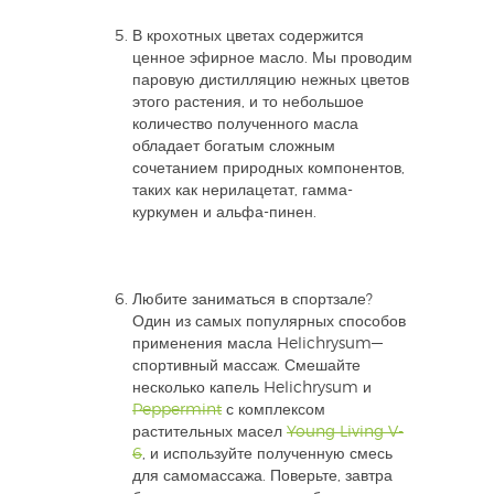
В крохотных цветах содержится
ценное эфирное масло. Мы проводим
паровую дистилляцию нежных цветов
этого растения, и то небольшое
количество полученного масла
обладает богатым сложным
сочетанием природных компонентов,
таких как нерилацетат, гамма-
куркумен и альфа-пинен.
Любите заниматься в спортзале?
Один из самых популярных способов
применения масла Helichrysum—
спортивный массаж. Смешайте
несколько капель Helichrysum и
Peppermint
с комплексом
растительных масел
Young Living V-
6
, и используйте полученную смесь
для самомассажа. Поверьте, завтра