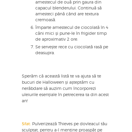
amestecul de ouă prin gaura din
capacul blenderului. Continuă să
amesteci până când are textura
cremoasă.
Împarte amestecul de ciocolată în 4
căni mici și pune-le în frigider timp
de aproximativ 2 ore.
Se servește rece cu ciocolată rasă pe
deasupra.
Sperăm că această listă te va ajuta să te
bucuri de Halloween și așteptăm cu
nerăbdare să auzim cum încorporezi
uleiurile esențiale în petrecerea ta din acest
an!
Sfat:
Pulverizează Thieves pe dovleacul tău
sculptat, pentru a-l menține proaspăt pe