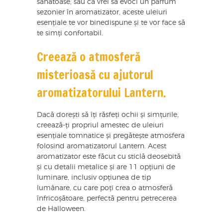
sănătoase, sau că vrei să evoci un parfum
sezonier în aromatizator, aceste uleiuri
esențiale te vor binedispune și te vor face să
te simți confortabil.
Creează o atmosferă
misterioasă cu ajutorul
aromatizatorului Lantern.
Dacă dorești să îți răsfeți ochii și simțurile,
creează-ți propriul amestec de uleiuri
esențiale tomnatice și pregătește atmosfera
folosind aromatizatorul Lantern. Acest
aromatizator este făcut cu sticlă deosebită
și cu detalii metalice și are 11 opțiuni de
luminare, inclusiv opțiunea de tip
lumânare, cu care poți crea o atmosferă
înfricoșătoare, perfectă pentru petrecerea
de Halloween.