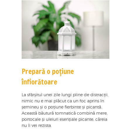
Prepară o poțiune
înfiorătoare
La sfârșitul unei zile lungi pline de distracții,
nimic nu e mai plăcut ca un foc aprins în
șemineu și o poțiune fierbinte și picantă.
Această băutură tomnatică combină mere,
portocale și uleiuri esențiale picante, căreia
nu îi vei rezista.