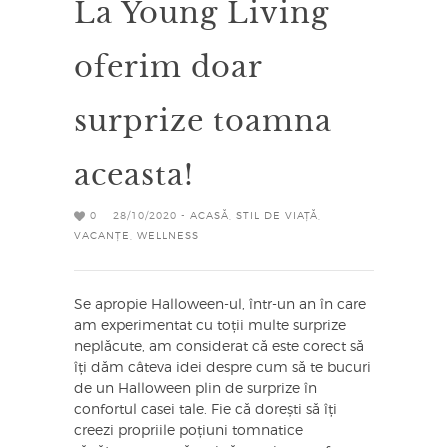
La Young Living
oferim doar
surprize toamna
aceasta!
0
28/10/2020 -
ACASĂ
,
STIL DE VIAȚĂ
,
VACANȚE
,
WELLNESS
Se apropie Halloween-ul, într-un an în care
am experimentat cu toții multe surprize
neplăcute, am considerat că este corect să
îți dăm câteva idei despre cum să te bucuri
de un Halloween plin de surprize în
confortul casei tale. Fie că dorești să îți
creezi propriile poțiuni tomnatice