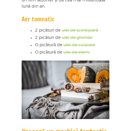
un film sezonier și de cea mai misterioasă
lună din an.
Aer tomnatic
2 picături de
ulei de scorțișoară
2 picături de
ulei de ghimbir
O picătură de
ulei de cuișoare
O picătură de
ulei de elemi