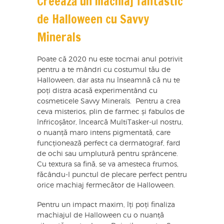
Creează un machiaj fantastic
de Halloween cu Savvy
Minerals
Poate că 2020 nu este tocmai anul potrivit
pentru a te mândri cu costumul tău de
Halloween, dar asta nu înseamnă că nu te
poți distra acasă experimentând cu
cosmeticele Savvy Minerals. Pentru a crea
ceva misterios, plin de farmec și fabulos de
înfricoșător, încearcă MultiTasker-ul nostru,
o nuanță maro intens pigmentată, care
funcționează perfect ca dermatograf, fard
de ochi sau umplutură pentru sprâncene.
Cu textura sa fină, se va amesteca frumos,
făcându-l punctul de plecare perfect pentru
orice machiaj fermecător de Halloween.
Pentru un impact maxim, îți poți finaliza
machiajul de Halloween cu o nuanță