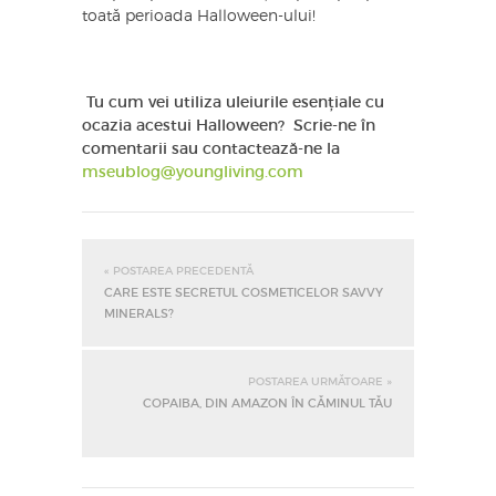
toată perioada Halloween-ului!
Tu cum vei utiliza uleiurile esențiale cu
ocazia acestui Halloween? Scrie-ne în
comentarii sau contactează-ne la
mseublog@youngliving.com
« POSTAREA PRECEDENTĂ
CARE ESTE SECRETUL COSMETICELOR SAVVY
MINERALS?
POSTAREA URMĂTOARE »
COPAIBA, DIN AMAZON ÎN CĂMINUL TĂU