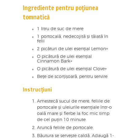
Ingrediente pentru poțiunea
tomnatică
1 litru de suc de mere
1 portocală, nedecojită și tăiată în
felii
2 picături de ulei esențial Lemon+
O picătură de ulei esențial
Cinnamon Bark+
O picătură de ulei esențial Clove+
Bețe de scorțișoară, pentru servire
Instrucțiuni
Amestecă sucul de mere, feliile de
portocale și uleiurile esențiale într-o
oală mare și fierbe la foc mic timp
de cel puțin 10 minute.
Aruncă feliile de portocale.
Băutura se servește caldă. Adaugă 1-