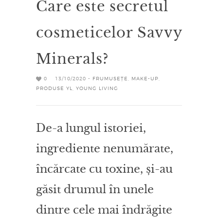
Care este secretul
cosmeticelor Savvy
Minerals?
0
13/10/2020 -
FRUMUSEȚE
,
MAKE-UP
,
PRODUSE YL
,
YOUNG LIVING
De-a lungul istoriei,
ingrediente nenumărate,
încărcate cu toxine, și-au
găsit drumul în unele
dintre cele mai îndrăgite