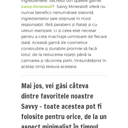
ingredientele. Secretul din spatele gamei
Savvy Minerals®
? Savvy Minerals® oferă nu
numai beneficii nenumărate datorită
ingredientelor sale obținute în mod
responsabil, fără parabeni și ftalați și cu
uleiuri esențiale, ci și ceea este necesar
pentru a crea machiaje uimitoare de fiecare
dată. Această gamă de cosmetice
construibile și durabile promite să facă
totul, de la reducerea roșeții până la
calmarea și răcorirea pielii, îmbunătățind în
același timp textura acesteia.
Mai jos, vei găsi câteva
dintre favoritele noastre
Savvy – toate acestea pot fi
folosite pentru orice, de la un
aspect minimalist în timpul