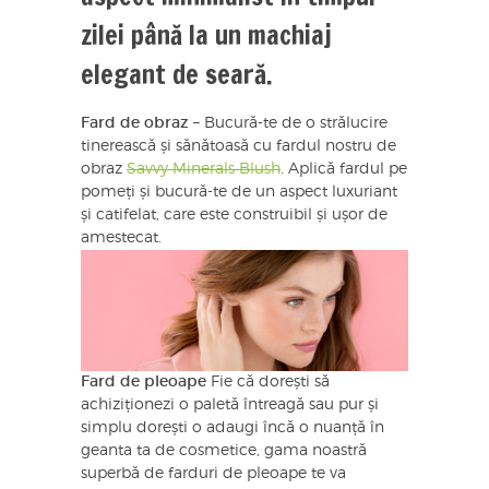
zilei până la un machiaj
elegant de seară.
Fard de obraz
– Bucură-te de o strălucire
tinerească și sănătoasă cu fardul nostru de
obraz
Savvy Minerals Blush
. Aplică fardul pe
pomeți și bucură-te de un aspect luxuriant
și catifelat, care este construibil și ușor de
amestecat.
Fard de pleoape
Fie că dorești să
achiziționezi o paletă întreagă sau pur și
simplu dorești o adaugi încă o nuanță în
geanta ta de cosmetice, gama noastră
superbă de farduri de pleoape te va