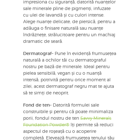
impresiona cu siguranță, datorită nuanțelor
sale minerale pline de pigmenți, infuzate
cu ulei de lavandă și cu culori intense.
Alege nuanțe delicate, de piersică, pentru a
adăuga o finisare naturală sau nuanțe
îndrăznețe, strălucitoare pentru un machiaj
dramatic de seară.
Dermatograf
– Pune în evidență frumusețea
naturală a ochilor tăi cu dermatograful
nostru pe bază de minerale. Ideal pentru
pielea sensibilă, vegan și cu o nuanță
intensă, potrivită pentru orice moment al
zilei, acest dermatograf negru mat te ajuta
să te simți de neoprit.
Fond de ten
– Datorită formulei sale
construibile și pentru că poate minimaliza
porii, fondul nostru de ten
Savvy Minerals
Foundation Powder®
îți permite să reduci
aspectul de roșeață cu o acoperire
completă. Elevează frumusețea tenului tău