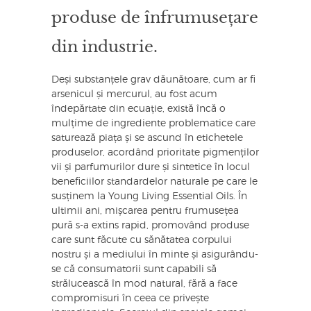
produse de înfrumusețare
din industrie.
Deși substanțele grav dăunătoare, cum ar fi
arsenicul și mercurul, au fost acum
îndepărtate din ecuație, există încă o
mulțime de ingrediente problematice care
saturează piața și se ascund în etichetele
produselor, acordând prioritate pigmenților
vii și parfumurilor dure și sintetice în locul
beneficiilor standardelor naturale pe care le
susținem la Young Living Essential Oils. În
ultimii ani, mișcarea pentru frumusețea
pură s-a extins rapid, promovând produse
care sunt făcute cu sănătatea corpului
nostru și a mediului în minte și asigurându-
se că consumatorii sunt capabili să
strălucească în mod natural, fără a face
compromisuri în ceea ce privește