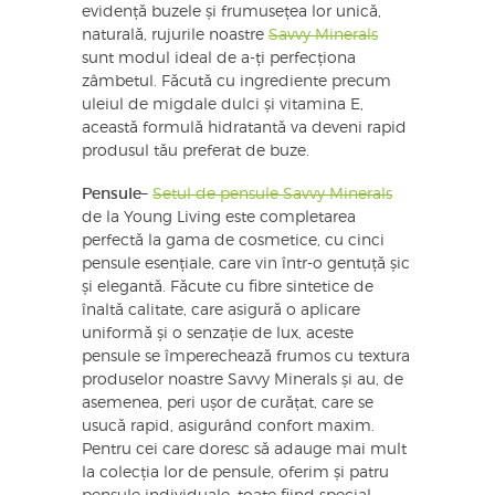
evidență buzele și frumusețea lor unică,
naturală, rujurile noastre
Savvy Minerals
sunt modul ideal de a-ți perfecționa
zâmbetul. Făcută cu ingrediente precum
uleiul de migdale dulci și vitamina E,
această formulă hidratantă va deveni rapid
produsul tău preferat de buze.
Pensule
–
Setul de pensule Savvy Minerals
de la Young Living este completarea
perfectă la gama de cosmetice, cu cinci
pensule esențiale, care vin într-o gentuță șic
și elegantă. Făcute cu fibre sintetice de
înaltă calitate, care asigură o aplicare
uniformă și o senzație de lux, aceste
pensule se împerechează frumos cu textura
produselor noastre Savvy Minerals și au, de
asemenea, peri ușor de curățat, care se
usucă rapid, asigurând confort maxim.
Pentru cei care doresc să adauge mai mult
la colecția lor de pensule, oferim și patru