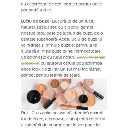
cu acest fond de ten, potrivit pentru orice
perioadă a zilei.
Luciu de buze
– Bucură-te de un luciu
natural, strălucitor, cu ajutorul gamei
noastre fabuloase de luciuri de buze, de o
calitate superioară. Acest luciu de buze îți
va hidrata și înmuia buzele, pentru a te
ajuta să ai niște buze pline, fermecătoare.
Se potrivește cu rujul nostru
Savvy Minerals
Lipstick®
, cu ajutorul căruia poți schimba
orice look de zi într-un stil mai îndrăzneț,
perfect pentru ieșirile de seară.
Ruj
– Cu o aplicare ușoară, datorită texturii
lor delicate, cremoase, a acoperirii medii și
a varietății de nuanțe care îți vor pune în