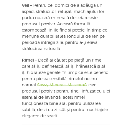
Veil
– Pentru cei dornici de a adăuga un
aspect strălucitor, retușat, machiajului lor,
pudra noastră minerală de setare este
produsul potrivit. Această formulă
estompează liniile fine și petele, în timp ce
menține durabilitatea fondului de ten pe
perioada întregii zile, pentru a-ți eleva
strălucirea naturală.
Rimel
– Dacă ai căutat pe piață un rimel
care să îți definească, să îți hrănească și să
îți hidrateze genele, în timp ce este benefic
pentru pielea sensibilă, rimelul nostru
natural
Savvy Minerals Mascara®
este
produsul potrivit pentru tine. ​ Infuzat cu ulei
esențial de lavandă, acest rimel
funcționează bine atât pentru utilizarea
subtilă, de zi cu zi, cât și pentru machiajele
elegante de seară.