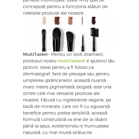
pensule individuale, toate fiind special
concepute pentru a funcționa alături de
celelalte produse ale noastre.
MultiTasker
– Pentru un look dramatic,
produsul nostru
MultiTasker®
e ajutorul tău
potrivit. Ideal pentru a fi folosit ca
dermatograf, fard de pleoape sau pentru
umplerea sprâncenelor, această nuanță
maro intens pigmentată, bogată, este una
dintre cele mai versatile produse ale
noastre. Făcută cu ingrediente vegane, pe
bază de minerale, care vor fi cu siguranță
benefice pentru pielea sensibilă, această
formulă construibilă va ține de la răsărit
până la apus, evidențiindu-ți frumusețea
naturală, cu mai multă strălucire.