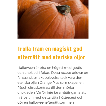
Trolla fram en magiskt god
efterrätt med eteriska oljor
Halloween är ofta en högtid med godis
och choklad i fokus. Detta recept utlovar en
fantastisk smakupplevelse tack vare den
eteriska oljan Orange Plus som skapar en
fräsch citruskontrast till den mörka
chokladen. Varför inte be småttingarna att
hjälpa till med detta söta höstrecept och
gör en halloweenefterrätt som hela