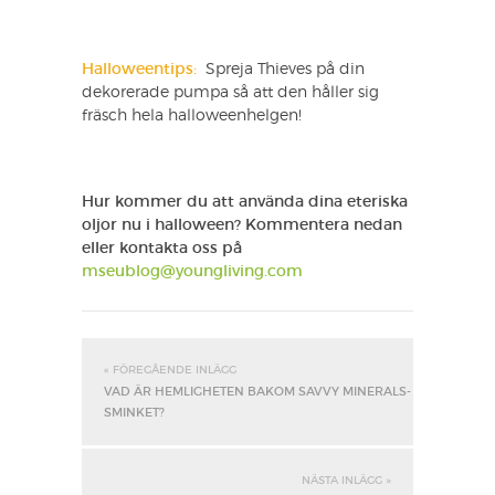
Halloweentips:
Spreja Thieves på din
dekorerade pumpa så att den håller sig
fräsch hela halloweenhelgen!
Hur kommer du att använda dina eteriska
oljor nu i halloween? Kommentera nedan
eller kontakta oss på
mseublog@youngliving.com
« FÖREGÅENDE INLÄGG
VAD ÄR HEMLIGHETEN BAKOM SAVVY MINERALS-
SMINKET?
NÄSTA INLÄGG »