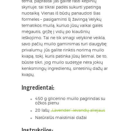
tema, paprastai jas galite rasti kepinių
skyriuje, tai tikrai padės sukurti ypatingą
nuotaiką. Vienas iš būdų panaudoti šias
formeles – pasigaminti šį žavingą Velykų
tematikos muilą, kuriuo jūsų vaikai galės
mėgautis, grįžę į vidų po kiaušinių
ieškojimo. Tai ne tik smagi velykinė veikla,
savo pačių muilo gaminimas turi daugybę
privalumų: jūs galite rinktis norimą muilo
kvapą, tokį, kuris patinka jūsų šeimai, be to,
būsite tikri, jog muilo sudėtyje nėra jokių
kenksmingų ingredientų, sintetinių dažų ar
kvapų.
Ingredientai:
450 g glicerino muilo pagrindas su
ožkos pienu
20 lašų
„Lavender“ levandų aliejaus
Natūralūs maistiniai dažai
Instrukcijos: