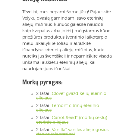
Tėveliai, mes nepamiršome jūsų! Pajauskite
Velykų dvasią gamindami savo eterinių
aliejų mišinius, kuriuos galėsite naudoti
kaip kvepalus arba įdėti į mėgstamus kūno
priežiūros produktus šventinio laikotarpio
metu. Skaitykite toliau ir atraskite
išbandytus eterinių aliejų mišinius, kurie
nuteiks jus šventiškai! Ir nepamirškite visada
tinkamai atskiesti eterinių aliejų, kai
naudojate juos išoriškai.
Morkų pyragas:
2 lašai
„Clove“ gvazdikėlių eterinio
aliejaus
2 lašai
„Lemon“ citrinų eterinio
aliejaus
2 lašai
„Carrot Seed“ (morkų sėklų)
eterinio aliejaus
2 lašai
„Vanilla“ vanilės aliejingosios
dervos (oleorezino)