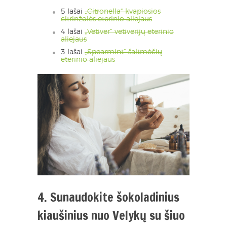
5 lašai
„Citronella“ kvapiosios
citrinžolės eterinio aliejaus
4 lašai
„Vetiver“ vetiverijų eterinio
aliejaus
3 lašai
„Spearmint“ šaltmėčių
eterinio aliejaus
4. Sunaudokite šokoladinius
kiaušinius nuo Velykų su šiuo