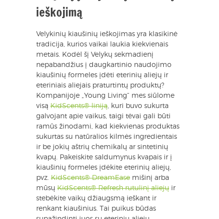
ieškojimą
Velykinių kiaušinių ieškojimas yra klasikinė
tradicija, kurios vaikai laukia kiekvienais
metais. Kodėl šį Velykų sekmadienį
nepabandžius į daugkartinio naudojimo
kiaušinių formeles įdėti eterinių aliejų ir
eteriniais aliejais praturtintų produktų?
Kompanijoje „Young Living“ mes siūlome
visą
KidScents® liniją
, kuri buvo sukurta
galvojant apie vaikus, taigi tėvai gali būti
ramūs žinodami, kad kiekvienas produktas
sukurtas su natūralios kilmės ingredientais
ir be jokių aštrių chemikalų ar sintetinių
kvapų. Pakeiskite saldumynus kvapais ir į
kiaušinių formeles įdėkite eterinių aliejų,
pvz.
KidScents® DreamEase
mišinį arba
mūsų
KidScents® Refresh rutulinį aliejų
ir
stebėkite vaikų džiaugsmą ieškant ir
renkant kiaušinius. Tai puikus būdas