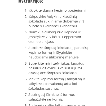
Instrukcijos:
Išklokite skardą kepimo popieriumi.
Ištirpdykite Velykinių kiaušinių
šokoladą stikliniame dubenyje virš
puodo su verdančiu vandeniu.
Nuimkite dubenį nuo liepsnos ir
įmaišykite 2-3 lašus „Peppermint+“
eterinio aliejaus.
Supilkite ištirpusį šokoladą į paruoštą
kepimo formą ir išlyginkite
naudodami silikoninę mentelę.
Suberkite mini zefyriukus, kapotus
riešutus, džiovintus vaisius ir jūros
druską ant ištirpusio šokolado.
Įdėkite kepimo formą į šaldytuvą ir
laikykite apie valandą arba kol
šokoladas sustings.
Sustingusį išimkite iš formos ir
sulaužykite rankomis.
Šį desertą galite laikyti sandariame