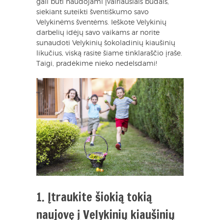
gali būti naudojami įvairiausiais būdais,
siekiant suteikti šventiškumo savo
Velykinėms šventėms. Ieškote Velykinių
darbelių idėjų savo vaikams ar norite
sunaudoti Velykinių šokoladinių kiaušinių
likučius, viską rasite šiame tinklaraščio įraše.
Taigi, pradėkime nieko nedelsdami!
1. Įtraukite šiokią tokią
naujovę į Velykinių kiaušinių