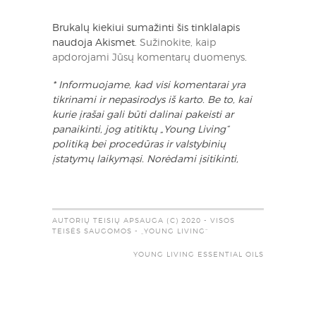
Brukalų kiekiui sumažinti šis tinklalapis
naudoja Akismet.
Sužinokite, kaip
apdorojami Jūsų komentarų duomenys
.
* Informuojame, kad visi komentarai yra
tikrinami ir nepasirodys iš karto. Be to, kai
kurie įrašai gali būti dalinai pakeisti ar
panaikinti, jog atitiktų „Young Living“
politiką bei procedūras ir valstybinių
įstatymų laikymąsi. Norėdami įsitikinti,
AUTORIŲ TEISIŲ APSAUGA (C) 2020 - VISOS
TEISĖS SAUGOMOS - „YOUNG LIVING“
YOUNG LIVING ESSENTIAL OILS