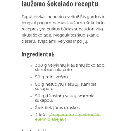
laužomo šokolado receptu
Tegul niekas nenueina veltui! Šis gardus ir
lengvai pagaminamas laužomo šokolado
receptas yra puikus būdas sunaudoti visą
likusį šokoladą. Mėgaukitės šiuo skaniu
desertu švęsdami Velykas ir po jų.
Ingredientai:
300 g Velykinių kiaušinių šokolado,
stambiai sukapoto
50 g mini zefyrų
50 g nesūdytų riešutų, stambiai
sukapotų
50 g džiovintų vaisių, stambiai
sukapotų
Šiek tiek jūros druskos
2 lašai
„Peppermint+“ pipirmėčių
eterinio aliejaus