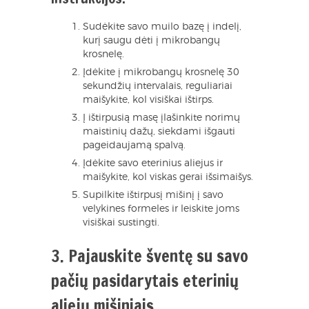
Sudėkite savo muilo bazę į indelį,
kurį saugu dėti į mikrobangų
krosnelę.
Įdėkite į mikrobangų krosnelę 30
sekundžių intervalais, reguliariai
maišykite, kol visiškai ištirps.
Į ištirpusią masę įlašinkite norimų
maistinių dažų, siekdami išgauti
pageidaujamą spalvą.
Įdėkite savo eterinius aliejus ir
maišykite, kol viskas gerai išsimaišys.
Supilkite ištirpusį mišinį į savo
velykines formeles ir leiskite joms
visiškai sustingti.
3. Pajauskite šventę su savo
pačių pasidarytais eterinių
aliejų mišiniais