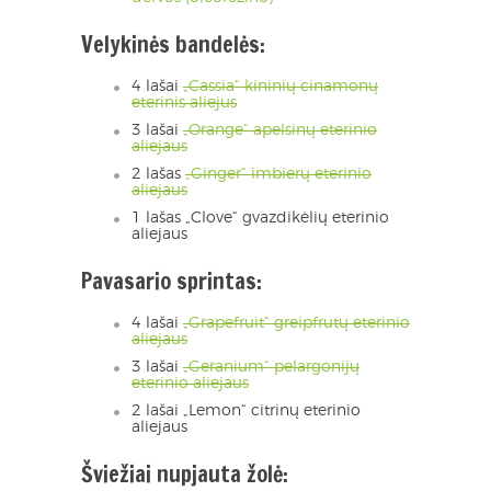
Velykinės bandelės:
4 lašai
„Cassia“ kininių cinamonų
eterinis aliejus
3 lašai
„Orange“ apelsinų eterinio
aliejaus
2 lašas
„Ginger“ imbierų eterinio
aliejaus
1 lašas „Clove“ gvazdikėlių eterinio
aliejaus
Pavasario sprintas:
4 lašai
„Grapefruit“ greipfrutų eterinio
aliejaus
3 lašai
„Geranium“ pelargonijų
eterinio aliejaus
2 lašai „Lemon“ citrinų eterinio
aliejaus
Šviežiai nupjauta žolė: