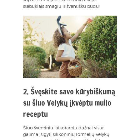
supažindinti juos su eterinių aliejų
stebuklais smagiu ir šventišku būdu!
2. Švęskite savo kūrybiškumą
su šiuo Velykų įkvėptu muilo
receptu
Šiuo šventiniu laikotarpiu dažnai visur
galima įsigyti silikoninių formelių Velykų