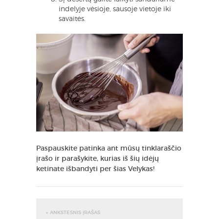
indelyje vėsioje, sausoje vietoje iki
savaitės.
Paspauskite patinka ant mūsų tinklaraščio
įrašo ir parašykite, kurias iš šių idėjų
ketinate išbandyti per šias Velykas!
« ANKSTESNIS ĮRAŠAS