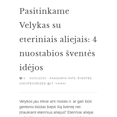
Pasitinkame
Velykas su
eteriniais aliejais: 4
nuostabios šventės
idėjos
0
03/04/2023 -
PASIDARYK PATS
,
ŠVENTĖS
,
UNCATEGORIZED @LT
,
VAIKAI
Velykos jau tikrai ant nosies ir, ar gali būti
geresnis būdas švęsti šią šventę nei
įtraukiant eterinius aliejus? Eteriniai aliejai