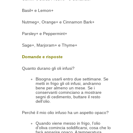
Basil+ e Lemon+
Nutmeg+, Orange+ e Cinnamon Bark+
Parsley+ e Peppermint+
Sage+, Marjoram+ e Thyme+
Domande e risposte
Quanto durano gli oli infusi?
Bisogna usarli entro due settimane. Se
metti in frigo gli oli infusi, andranno
bene per almeno un mese. Se i
conservanti cominciano a mostrare
segni di cedimento, buttare il resto
dell’olio.
Perché il mio olio infuso ha un aspetto opaco?
Quando viene messo in frigo, l’olio
d’oliva comincia solidificarsi, cosa che lo
farà apparire opaco. A temperatura