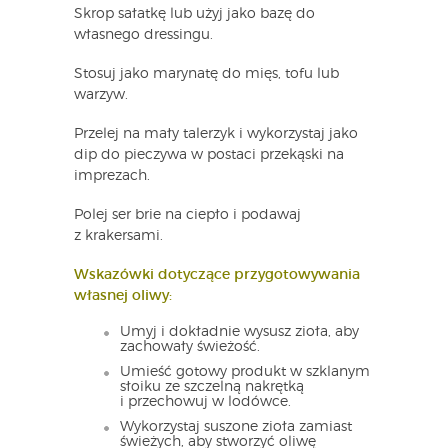
Skrop sałatkę lub użyj jako bazę do
własnego dressingu.
Stosuj jako marynatę do mięs, tofu lub
warzyw.
Przelej na mały talerzyk i wykorzystaj jako
dip do pieczywa w postaci przekąski na
imprezach.
Polej ser brie na ciepło i podawaj
z krakersami.
Wskazówki dotyczące przygotowywania
własnej oliwy:
Umyj i dokładnie wysusz zioła, aby
zachowały świeżość.
Umieść gotowy produkt w szklanym
słoiku ze szczelną nakrętką
i przechowuj w lodówce.
Wykorzystaj suszone zioła zamiast
świeżych, aby stworzyć oliwę