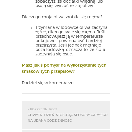
zobaczysz, że dodatki więdną lub
psują się, wyrzuć resztę oliwy.
Dlaczego moja oliwa zrobiła się mętna?
Trzymana w lodówce oliwa zaczyna
tężeć, dlatego staje się mętna. Jeśli
przechowujesz ją w temperaturze
pokojowej, powinna być bardziej
przejrzysta. Jeśli jednak mętnieje
poza lodówką, oznacza to, że zioła
zaczynają się psuć.
Masz jakiś pomysł na wykorzystanie tych
smakowitych przepisów?
Podziel się w komentarzu!
« POPRZEDNI POST
CHWYTAJ DZIEŃ, STOSUJĄC SPOSOBY GARY'EGO
NA UDANĄ CODZIENNOŚĆ