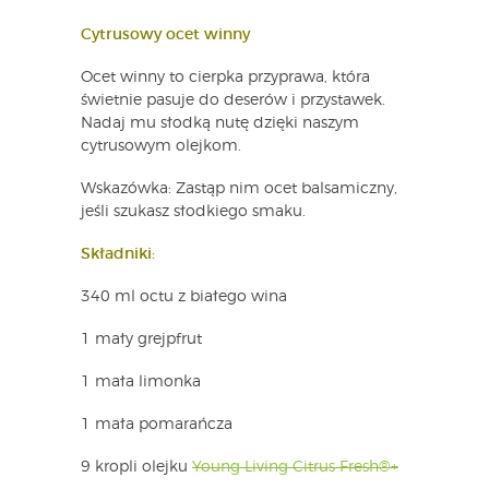
Cytrusowy ocet winny
Ocet winny to cierpka przyprawa, która
świetnie pasuje do deserów i przystawek.
Nadaj mu słodką nutę dzięki naszym
cytrusowym olejkom.
Wskazówka: Zastąp nim ocet balsamiczny,
jeśli szukasz słodkiego smaku.
Składniki:
340 ml octu z białego wina
1 mały grejpfrut
1 mała limonka
1 mała pomarańcza
9 kropli olejku
Young Living Citrus Fresh®+