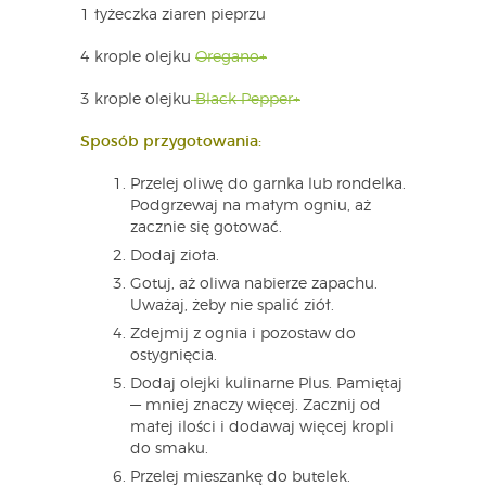
1 łyżeczka ziaren pieprzu
4 krople olejku
Oregano+
3 krople olejku
Black Pepper+
Sposób przygotowania:
Przelej oliwę do garnka lub rondelka.
Podgrzewaj na małym ogniu, aż
zacznie się gotować.
Dodaj zioła.
Gotuj, aż oliwa nabierze zapachu.
Uważaj, żeby nie spalić ziół.
Zdejmij z ognia i pozostaw do
ostygnięcia.
Dodaj olejki kulinarne Plus. Pamiętaj
— mniej znaczy więcej. Zacznij od
małej ilości i dodawaj więcej kropli
do smaku.
Przelej mieszankę do butelek.