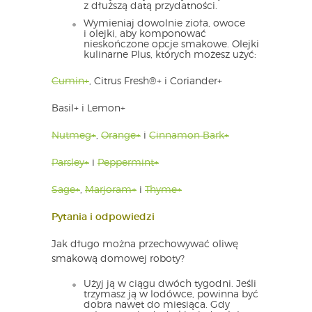
z dłuższą datą przydatności.
Wymieniaj dowolnie zioła, owoce
i olejki, aby komponować
nieskończone opcje smakowe. Olejki
kulinarne Plus, których możesz użyć:
Cumin+
, Citrus Fresh®+ i Coriander+
Basil+ i Lemon+
Nutmeg+
,
Orange+
i
Cinnamon Bark+
Parsley+
i
Peppermint+
Sage+
,
Marjoram+
i
Thyme+
Pytania i odpowiedzi
Jak długo można przechowywać oliwę
smakową domowej roboty?
Użyj ją w ciągu dwóch tygodni. Jeśli
trzymasz ją w lodówce, powinna być
dobra nawet do miesiąca. Gdy