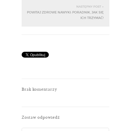
NASTĘPNY POST »
POWITAJ ZDROWE NAWYKI: PORADNIK, JAK SIĘ
ICH TRZYMAĆ!
Brak komentarzy
Zostaw odpowiedź