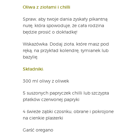
Oliwa z ziołami i chilli
Spraw, aby twoje dania zyskały pikantną
nutę, która spowoduje, że cała rodzina
będzie prosić o dokładkę!
Wskazówka: Dodaj zioła, które masz pod
ręką, na przykład kolendrę, tymianek lub
bazylię.
Składniki:
300 ml oliwy z oliwek
5 suszonych papryczek chilli lub szczypta
płatków czerwonej papryki
4 świeże ząbki czosnku, obrane i pokrojone
na cienkie plasterki
Garść oregano