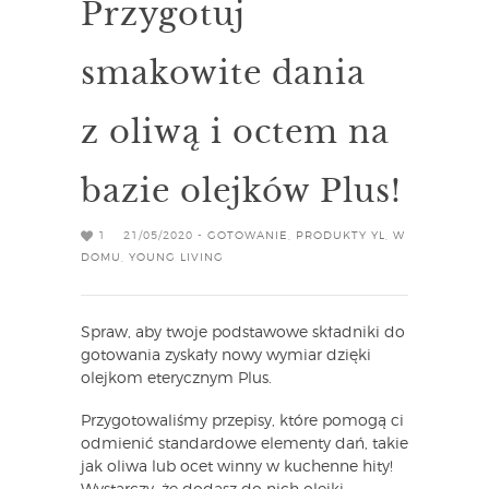
Przygotuj
smakowite dania
z oliwą i octem na
bazie olejków Plus!
1
21/05/2020 -
GOTOWANIE
,
PRODUKTY YL
,
W
DOMU
,
YOUNG LIVING
Spraw, aby twoje podstawowe składniki do
gotowania zyskały nowy wymiar dzięki
olejkom eterycznym Plus.
Przygotowaliśmy przepisy, które pomogą ci
odmienić standardowe elementy dań, takie
jak oliwa lub ocet winny w kuchenne hity!