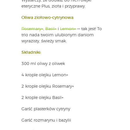
Wystarczy, że dodasz do nich olejki
eteryczne Plus, zioła i przyprawy.
Oliwa ziołowo-cytrynowa
Rosemary+
,
Basil+
i
Lemon+
— tak jest! To
trio nada twoim ulubionym daniom
wyrazisty, świeży smak.
Składniki:
300 ml oliwy z oliwek
4 krople olejku Lemon+
2 krople olejku Rosemary+
2 krople olejku Basil+
Garść plasterków cytryny
Garść rozmarynu i bazylii