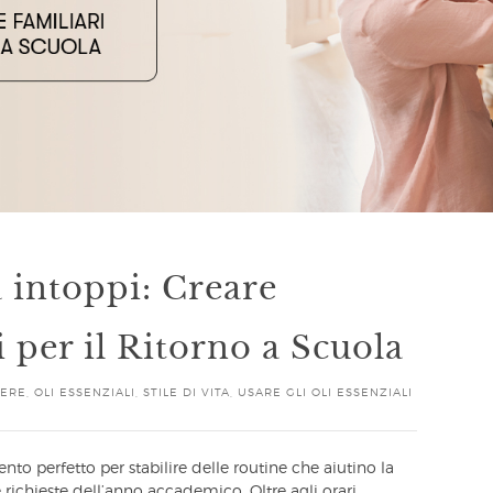
 intoppi: Creare
 per il Ritorno a Scuola
SERE
,
OLI ESSENZIALI
,
STILE DI VITA
,
USARE GLI OLI ESSENZIALI
nto perfetto per stabilire delle routine che aiutino la
e richieste dell’anno accademico. Oltre agli orari