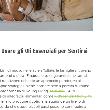
Usare gli Oli Essenziali per Sentirsi
bini di nuovo nelle aule affollate, le famiglie si trovano
menti e sfide. È naturale voler garantire che tutti si
transizione richiede un approccio ponderato al
oprie strategie uniche, come tenere a portata di mano
r antonomasia di Young Living,
Thieves®
. Altri
e di integratori alimentari come
KidScents® MightyPro
ella loro routine quotidiana aggiunge un livello di
corda che questi piccoli passi possono contribuire a