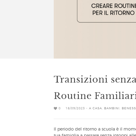
Transizioni senza
Routine Familiari
0
18/09/2023 -
A CASA
,
BAMBINI
,
BENES
Il periodo del ritorno a scuola è il mome
tua famiglia a passare senza intoppi all