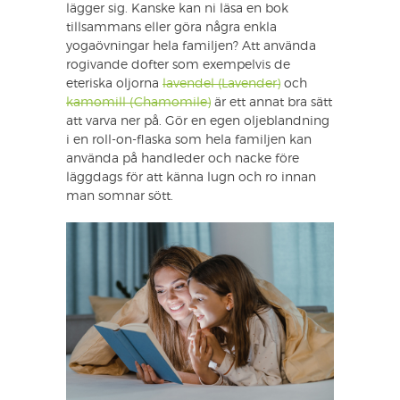
lägger sig. Kanske kan ni läsa en bok
tillsammans eller göra några enkla
yogaövningar hela familjen? Att använda
rogivande dofter som exempelvis de
eteriska oljorna
lavendel (Lavender)
och
kamomill (Chamomile)
är ett annat bra sätt
att varva ner på. Gör en egen oljeblandning
i en roll-on-flaska som hela familjen kan
använda på handleder och nacke före
läggdags för att känna lugn och ro innan
man somnar sött.