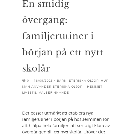
En smidig
övergång:
familjerutiner i
början på ett nytt
skolår
0
18/09/2023 -
BARN
,
ETERISKA OLJOR
,
HUR
MAN ANVÄNDER ETERISKA OLJOR
,
I HEMMET
,
LIVSSTIL
,
VÄLBEFINNANDE
Det passar utmärkt att etablera nya
familjerutiner i början på höstterminen för
att hjälpa hela familjen att smidigt klara av
övergången till ett nytt skolår. Utöver det