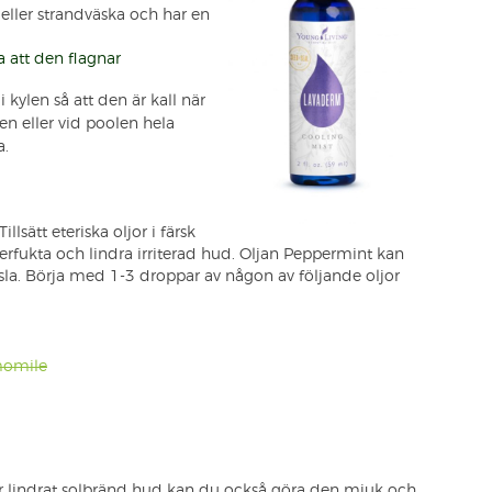
 eller strandväska och har en
a att den flagnar
kylen så att den är kall när
en eller vid poolen hela
a.
Tillsätt eteriska oljor i färsk
återfukta och lindra irriterad hud. Oljan Peppermint kan
sla. Börja med 1-3 droppar av någon av följande oljor
omile
 lindrat solbränd hud kan du också göra den mjuk
och