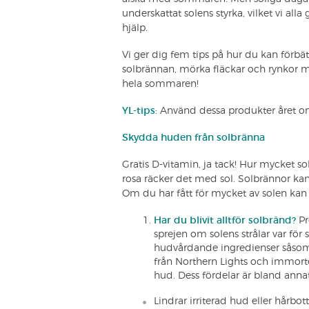
underskattat solens styrka, vilket vi alla
hjälp.
Vi ger dig fem tips på hur du kan förb
solbrännan, mörka fläckar och rynkor m
hela sommaren!
YL-tips:
Använd dessa produkter året om f
Skydda huden från solbränna
Gratis D-vitamin, ja tack! Hur mycket s
rosa räcker det med sol. Solbrännor kan 
Om du har fått för mycket av solen kan d
Har du blivit alltför solbränd?
P
sprejen om solens strålar var för 
hudvårdande ingredienser såsom 
från Northern Lights och immortell
hud. Dess fördelar är bland annat
Lindrar irriterad hud eller hårbot