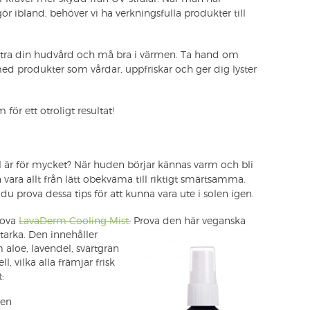
 gör ibland, behöver vi ha verkningsfulla produkter till
ättra din hudvård och må bra i värmen. Ta hand om
ed produkter som vårdar, uppfriskar och ger dig lyster
ör ett otroligt resultat!
ol är för mycket? När huden börjar kännas varm och bli
vara allt från lätt obekväma till riktigt smärtsamma.
u prova dessa tips för att kunna vara ute i solen igen.
rova
LavaDerm Cooling Mist.
Prova den här
veganska
starka. Den innehåller
aloe, lavendel, svartgran
, vilka alla främjar frisk
:
ten