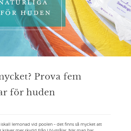
 mycket? Prova fem
ar för huden
a iskall lemonad vid poolen – det finns så mycket att
kräver mer skydd från UV-strålar. När man har