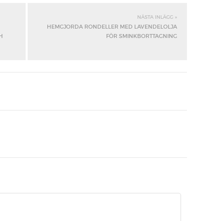
NÄSTA INLÄGG »
HEMGJORDA RONDELLER MED LAVENDELOLJA
H
FÖR SMINKBORTTAGNING