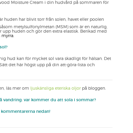
wood Moisture Cream i din hudvård på sommaren för
r huden har blivit torr från solen, havet eller poolen
såsom metylsulfonylmetan (MSM) som är en naturlig,
 upp huden och gör den extra elastisk. Berikad med
h myrra.
sol?
mig hud kan för mycket sol vara skadligt för hälsan. Det
Sätt det här högst upp på din att-göra-lista och
en, läs mer om
ljuskänsliga eteriska oljor
på bloggen.
 på vandring: var kommer du att sola i sommar?
 i kommentarerna nedan!