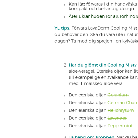
Kan lätt förvaras i din handväska
kompakt och behändig design
Återfuktar huden för att förhindr
YL-tips:
Förvara LavaDerm Cooling Mist i 
du behöver den. Ska du vara ute i natur
dagen? Ta med dig sprejen i en kylväsk
Har du glömt din Cooling Mist?
aloe-veragel. Eteriska oljor kan 
till exempel ge en svalkande kän
med 1 matsked aloe vera.
Den eteriska oljan
Geranium
Den eteriska oljan
German Cham
Den eteriska oljan
Helichrysum
Den eteriska oljan
Lavender
Den eteriska oljan
Peppermint
Ta hand om kroppen.
När du har