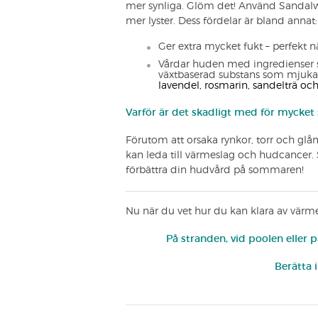
mer synliga. Glöm det! Använd Sandal
mer lyster. Dess fördelar är bland annat:
Ger extra mycket fukt – perfekt nä
Vårdar huden med ingredienser 
växtbaserad substans som mjukar
lavendel, rosmarin, sandelträ oc
Varför är det skadligt med för mycket 
Förutom att orsaka rynkor, torr och glå
kan leda till värmeslag och hudcancer. 
förbättra din hudvård på sommaren!
Nu när du vet hur du kan klara av värm
På stranden, vid poolen eller
Berätta