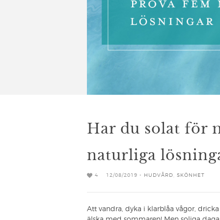
Har du solat för
naturliga lösning
4
12/08/2019 -
HUDVÅRD
,
SKÖNHET
Att vandra, dyka i klarblåa vågor, drick
älska med sommaren! Men soliga dagar 