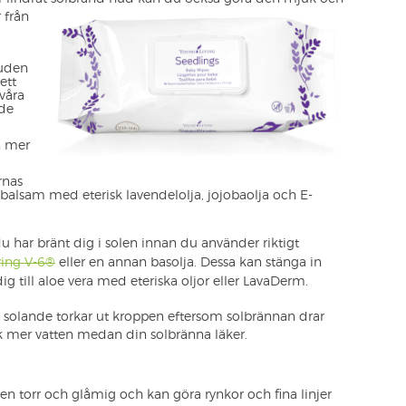
 från
huden
ett
våra
nde
n mer
rnas
pbalsam med eterisk lavendelolja, jojobaolja och E-
du har bränt dig i solen innan du använder riktigt
ving V-6®
eller en annan basolja. Dessa kan stänga in
 till aloe vera med eteriska oljor eller LavaDerm.
solande torkar ut kroppen eftersom solbrännan drar
ick mer vatten medan din solbränna läker.
n torr och glåmig och kan göra rynkor och fina linjer