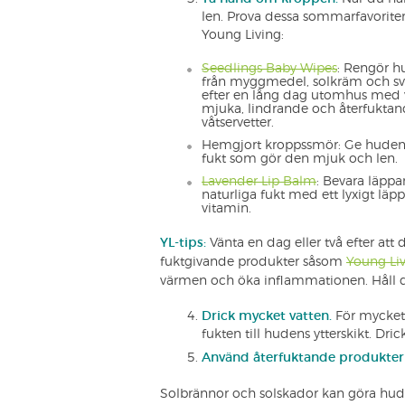
len. Prova dessa sommarfavoriter
Young Living:
Seedlings Baby Wipes
: Rengör 
från myggmedel, solkräm och sv
efter en lång dag utomhus med 
mjuka, lindrande och återfukta
våtservetter.
Hemgjort kroppssmör: Ge hude
fukt som gör den mjuk och len.
Lavender Lip Balm
: Bevara läppa
naturliga fukt med ett lyxigt läp
vitamin.
YL-tips:
Vänta en dag eller två efter att 
fuktgivande produkter såsom
Young Li
värmen och öka inflammationen. Håll dig
Drick mycket vatten.
För mycket 
fukten till hudens ytterskikt. Dr
Använd återfuktande produkter
Solbrännor och solskador kan göra hude