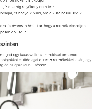
 dupla forralóként működjön.
egítsd, amíg folyékony nem lesz.
llóolajat, és hagyd kihűlni, amíg kissé besűrűsödik.
adra, és óvatosan fésüld át, hogy a termék eloszoljon.
posan öblítsd le.
 szinten
 magad egy luxus wellness-kezeléssel otthonod
óolajokkal és illóolajjal dúsított termékekkel. Szánj egy
rgiád az éjszakai bulizáshoz.