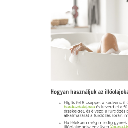
Hogyan használjuk az illóolajok
Hígíts fel 5 cseppet a kedvenc i
hordozóolajban
és keverd el a f
érzékeidet, és élvezd a fürdőzés
alkalmazását a fürdőzés során, 
Ha lélekben még mindig gyerek v
illóolajat adsz egy üveg
Young Li