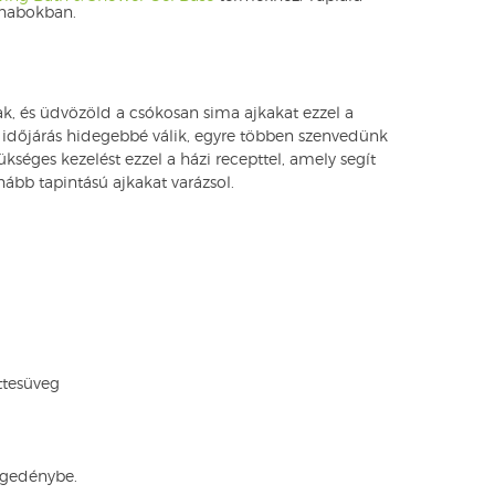
 habokban.
k, és üdvözöld a csókosan sima ajkakat ezzel a
z időjárás hidegebbé válik, egyre többen szenvedünk
kséges kezelést ezzel a házi recepttel, amely segít
uhább tapintású ajkakat varázsol.
ttesüveg
egedénybe.