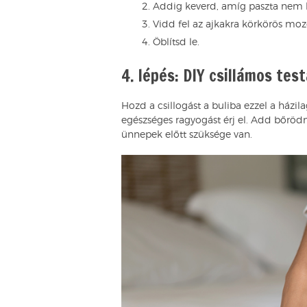
Addig keverd, amíg paszta nem l
Vidd fel az ajkakra körkörös mo
Öblítsd le.
4. lépés: DIY csillámos tes
Hozd a csillogást a buliba ezzel a házil
egészséges ragyogást érj el. Add bőröd
ünnepek előtt szüksége van.