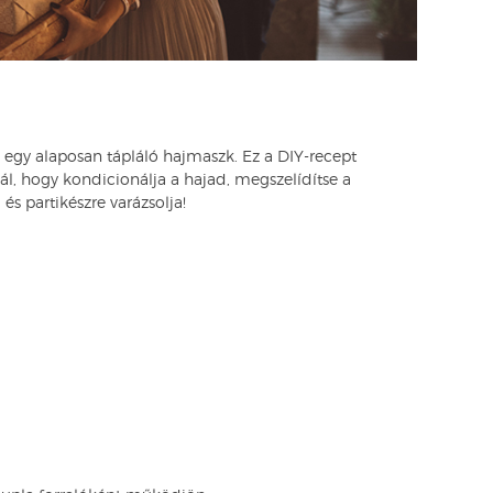
se egy alaposan tápláló hajmaszk. Ez a DIY-recept
l, hogy kondicionálja a hajad, megszelídítse a
és partikészre varázsolja!