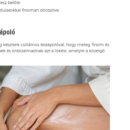
esz belőle.
zdulatokkal finoman dörzsölve.
tápoló
ag készített csillámos testápolóval, hogy meleg, finom és
nek és önbizalmadnak azt a lökést, amelyre a közelgő