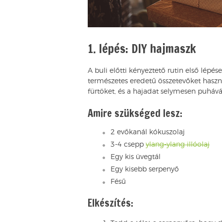
1. lépés: DIY hajmaszk
A buli előtti kényeztető rutin első lépé
természetes eredetű összetevőket haszná
fürtöket, és a hajadat selymesen puhává 
Amire szükséged lesz:
2 evőkanál kókuszolaj
3-4 csepp
ylang-ylang illóolaj
Egy kis üvegtál
Egy kisebb serpenyő
Fésű
Elkészítés: