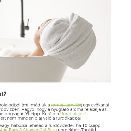
at?
llóolajodból (mi imádjuk a
római kamillát
) egy evőkanál
ürdővízben. Hagyd, hogy a nyugtató aroma relaxálja az
 boldogságát.
YL tipp
: Kerüld a
“forró olajok”
mert nem minden olaj való a fürdőkádba!
agy, habossá teheted a fürdővizedet, ha 10 csepp
ving Bath & Shower Gel Base
termékhez. Tápláld