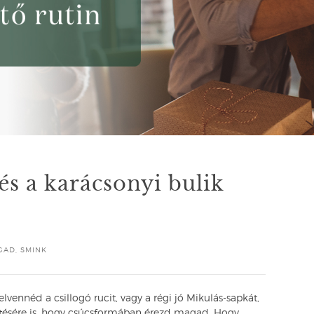
és a karácsonyi bulik
GAD
,
SMINK
felvennéd a csillogó rucit, vagy a régi jó Mikulás-sapkát,
etésére is, hogy csúcsformában érezd magad. Hogy