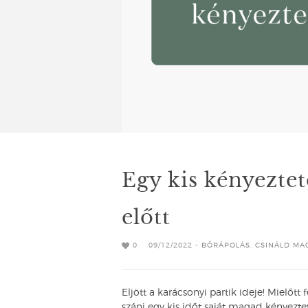
Egy kis kényeztet
előtt
0
09/12/2022 -
BŐRÁPOLÁS
,
CSINÁLD MA
Eljött a karácsonyi partik ideje! Mielőtt 
szánj egy kis időt saját magad kényezt