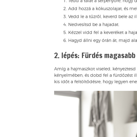
Tedd a tálat a serpenyőre, hogy
Add hozzá a kókuszolajat, és mel
Vedd le a tűzről, keverd bele az i
Nedvesítsd be a hajadat.
Kézzel vidd fel a keveréket a haj
Hagyd állni egy órán át, majd ala
2. lépés: Fürdés magasabb
Amíg a hajmaszkot viseled, kényeztesd
kényelmében, és dobd fel a fürdőzést ill
kis időt a feltöltődésre, hogy legyen ene