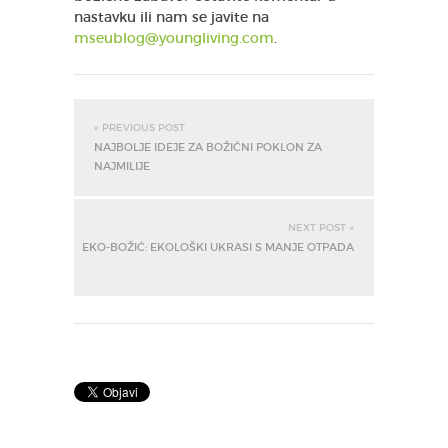
nastavku ili nam se javite na
mseublog@youngliving.com
.
« PREVIOUS POST
NAJBOLJE IDEJE ZA BOŽIĆNI POKLON ZA
NAJMILIJE
NEXT POST »
EKO-BOŽIĆ: EKOLOŠKI UKRASI S MANJE OTPADA