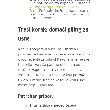
ulja bazi za gel za kupanje i tuširanje
Young Living Bath & Shower Gel
Base
. Počastite kožu hidratantnom
bombom i neka vam se misli izgube
u mjehurićima.
Treći korak: domaći piling za
usne
Recite zbogom ispucalim usnama i
pozdravite baršunasto meke usne pomoću
ovog recepta za piling! Kako je vrijeme sve
hladnije, sve više patimo od suhih usana.
Pružite svojim usnama tretman kakav
zaslužuju uz ovaj DIY recept koji pomaže
ukloniti mrtve stanice kože i otkriti usne
meke poput baršuna.
Potreban pribor:
1 jušna žlica smeđeg šećera