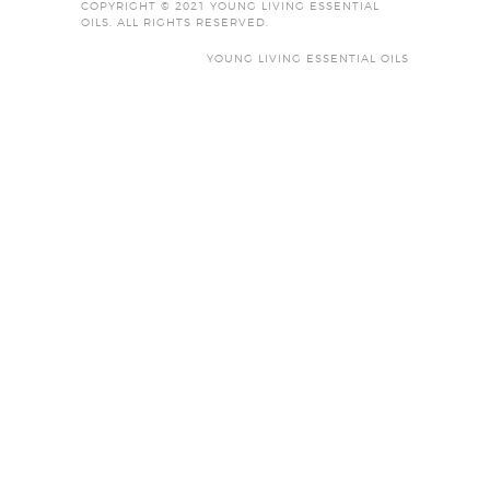
COPYRIGHT © 2021 YOUNG LIVING ESSENTIAL
OILS. ALL RIGHTS RESERVED.
YOUNG LIVING ESSENTIAL OILS