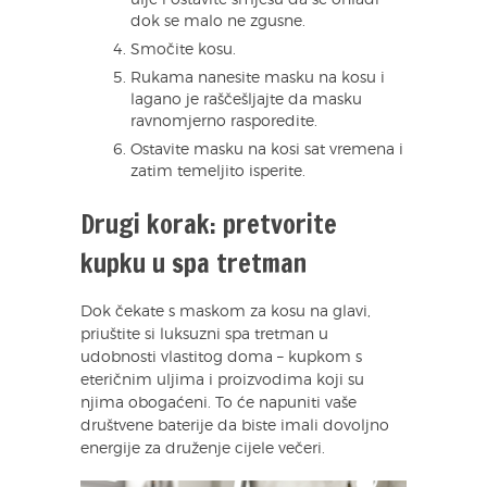
ulje i ostavite smjesu da se ohladi
dok se malo ne zgusne.
Smočite kosu.
Rukama nanesite masku na kosu i
lagano je raščešljajte da masku
ravnomjerno rasporedite.
Ostavite masku na kosi sat vremena i
zatim temeljito isperite.
Drugi korak: pretvorite
kupku u spa tretman
Dok čekate s maskom za kosu na glavi,
priuštite si luksuzni spa tretman u
udobnosti vlastitog doma – kupkom s
eteričnim uljima i proizvodima koji su
njima obogaćeni. To će napuniti vaše
društvene baterije da biste imali dovoljno
energije za druženje cijele večeri.