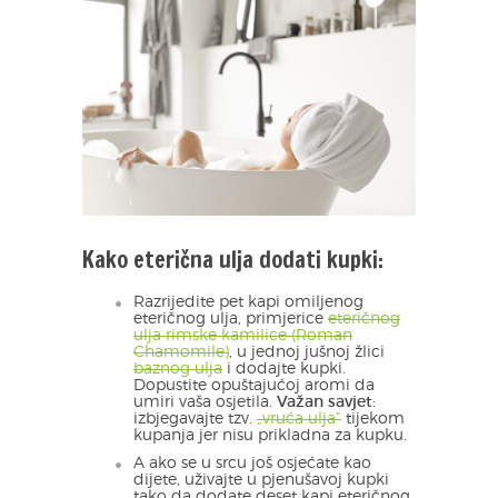
Kako eterična ulja dodati kupki:
Razrijedite pet kapi omiljenog
eteričnog ulja, primjerice
eteričnog
ulja rimske kamilice (Roman
Chamomile)
, u jednoj jušnoj žlici
baznog ulja
i dodajte kupki.
Dopustite opuštajućoj aromi da
umiri vaša osjetila.
Važan savjet
:
izbjegavajte tzv.
„vruća ulja”
tijekom
kupanja jer nisu prikladna za kupku.
A ako se u srcu još osjećate kao
dijete, uživajte u pjenušavoj kupki
tako da dodate deset kapi eteričnog