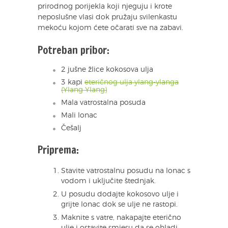
prirodnog porijekla koji njeguju i krote
neposlušne vlasi dok pružaju svilenkastu
mekoću kojom ćete očarati sve na zabavi.
Potreban pribor:
2 jušne žlice kokosova ulja
3 kapi
eteričnog ulja ylang-ylanga
(Ylang Ylang)
Mala vatrostalna posuda
Mali lonac
Češalj
Priprema:
Stavite vatrostalnu posudu na lonac s
vodom i uključite štednjak.
U posudu dodajte kokosovo ulje i
grijte lonac dok se ulje ne rastopi.
Maknite s vatre, nakapajte eterično