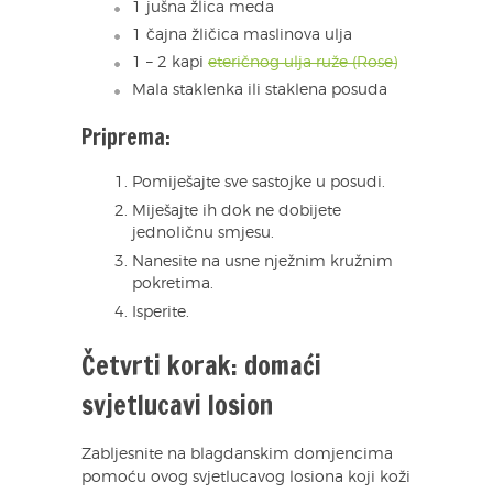
1 jušna žlica meda
1 čajna žličica maslinova ulja
1 – 2 kapi
eteričnog ulja ruže (Rose)
Mala staklenka ili staklena posuda
Priprema:
Pomiješajte sve sastojke u posudi.
Miješajte ih dok ne dobijete
jednoličnu smjesu.
Nanesite na usne nježnim kružnim
pokretima.
Isperite.
Četvrti korak: domaći
svjetlucavi losion
Zabljesnite na blagdanskim domjencima
pomoću ovog svjetlucavog losiona koji koži