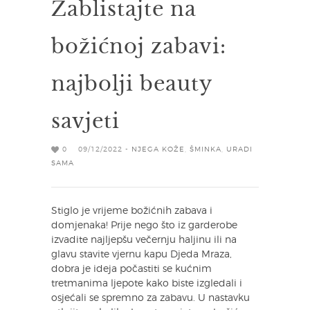
Zablistajte na
božićnoj zabavi:
najbolji beauty
savjeti
0
09/12/2022 -
NJEGA KOŽE
,
ŠMINKA
,
URADI
SAMA
Stiglo je vrijeme božićnih zabava i
domjenaka! Prije nego što iz garderobe
izvadite najljepšu večernju haljinu ili na
glavu stavite vjernu kapu Djeda Mraza,
dobra je ideja počastiti se kućnim
tretmanima ljepote kako biste izgledali i
osjećali se spremno za zabavu. U nastavku