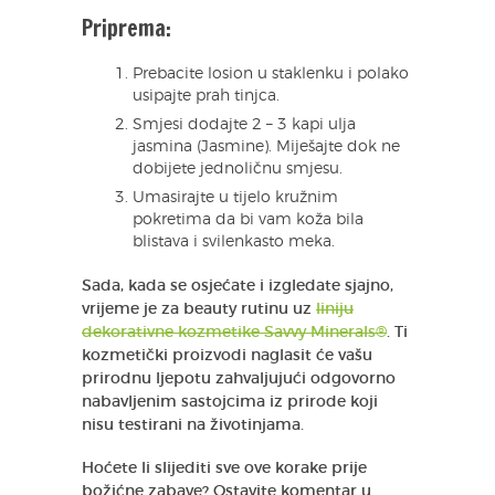
Priprema:
Prebacite losion u staklenku i polako
usipajte prah tinjca.
Smjesi dodajte 2 – 3 kapi ulja
jasmina (Jasmine). Miješajte dok ne
dobijete jednoličnu smjesu.
Umasirajte u tijelo kružnim
pokretima da bi vam koža bila
blistava i svilenkasto meka.
Sada, kada se osjećate i izgledate sjajno,
vrijeme je za beauty rutinu uz
liniju
dekorativne kozmetike Savvy Minerals®
. Ti
kozmetički proizvodi naglasit će vašu
prirodnu ljepotu zahvaljujući odgovorno
nabavljenim sastojcima iz prirode koji
nisu testirani na životinjama.
Hoćete li slijediti sve ove korake prije
božićne zabave? Ostavite komentar u