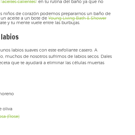
r
“aceites calientes”
en tu rutina del baño ya que no
s niños de corazón podemos prepararnos un baño de
 un aceite a un bote de
Young Living Bath & Shower
rate y tu mente vuele entre las burbujas.
 labios
 unos labios suaves con este exfoliante casero. A
o, muchos de nosotros sufrimos de labios secos. Dales
eceta que te ayudará a eliminar las células muertas
 moreno
 oliva
osa (Rose)