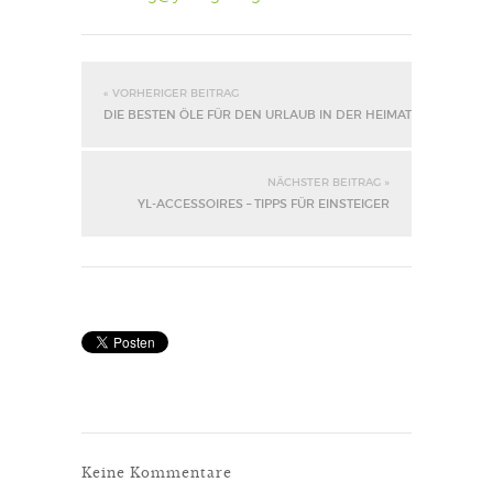
« VORHERIGER BEITRAG
DIE BESTEN ÖLE FÜR DEN URLAUB IN DER HEIMAT
NÄCHSTER BEITRAG »
YL-ACCESSOIRES – TIPPS FÜR EINSTEIGER
Keine Kommentare