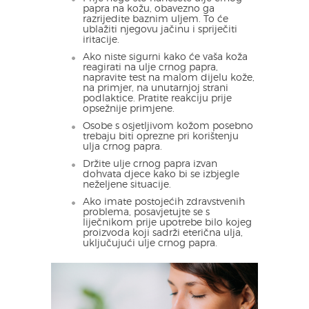
papra na kožu, obavezno ga
razrijedite baznim uljem. To će
ublažiti njegovu jačinu i spriječiti
iritacije.
Ako niste sigurni kako će vaša koža
reagirati na ulje crnog papra,
napravite test na malom dijelu kože,
na primjer, na unutarnjoj strani
podlaktice. Pratite reakciju prije
opsežnije primjene.
Osobe s osjetljivom kožom posebno
trebaju biti oprezne pri korištenju
ulja crnog papra.
Držite ulje crnog papra izvan
dohvata djece kako bi se izbjegle
neželjene situacije.
Ako imate postojećih zdravstvenih
problema, posavjetujte se s
liječnikom prije upotrebe bilo kojeg
proizvoda koji sadrži eterična ulja,
uključujući ulje crnog papra.