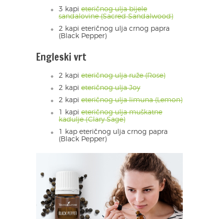
3 kapi
eteričnog ulja bijele
sandalovine (Sacred Sandalwood)
2 kapi eteričnog ulja crnog papra
(Black Pepper)
Engleski vrt
2 kapi
eteričnog ulja ruže (Rose)
2 kapi
eteričnog ulja Joy
2 kapi
eteričnog ulja limuna (Lemon)
1 kapi
eteričnog ulja muškatne
kadulje (Clary Sage)
1 kap eteričnog ulja crnog papra
(Black Pepper)