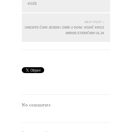
KOŽE
NEXT POST »
UNESITE ČARI JESENI I ZIME U DOM: VODIČ KROZ
MIRISE ETERIČNIH ULJA
No comments