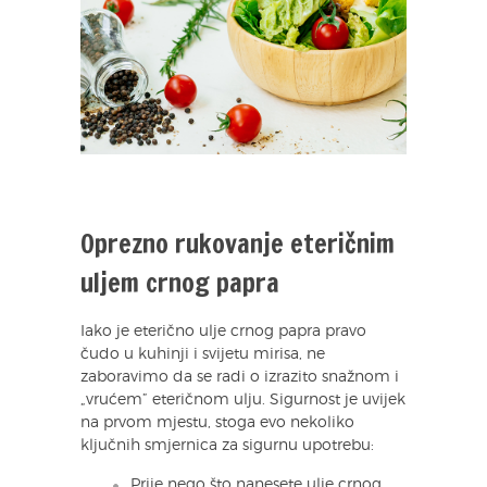
Oprezno rukovanje eteričnim
uljem crnog papra
Iako je eterično ulje crnog papra pravo
čudo u kuhinji i svijetu mirisa, ne
zaboravimo da se radi o izrazito snažnom i
„vrućem” eteričnom ulju. Sigurnost je uvijek
na prvom mjestu, stoga evo nekoliko
ključnih smjernica za sigurnu upotrebu:
Prije nego što nanesete ulje crnog