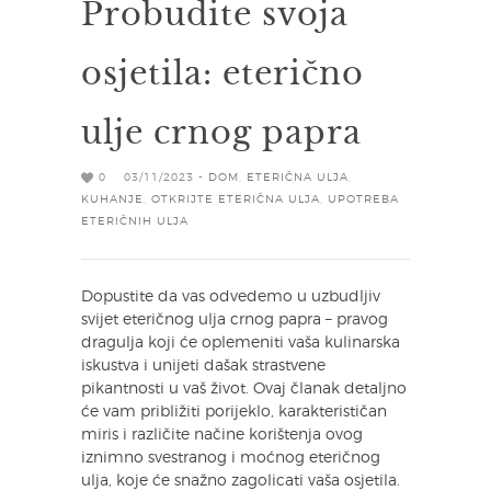
Probudite svoja
osjetila: eterično
ulje crnog papra
0
03/11/2023 -
DOM
,
ETERIČNA ULJA
,
KUHANJE
,
OTKRIJTE ETERIČNA ULJA
,
UPOTREBA
ETERIČNIH ULJA
Dopustite da vas odvedemo u uzbudljiv
svijet eteričnog ulja crnog papra – pravog
dragulja koji će oplemeniti vaša kulinarska
iskustva i unijeti dašak strastvene
pikantnosti u vaš život. Ovaj članak detaljno
će vam približiti porijeklo, karakterističan
miris i različite načine korištenja ovog
iznimno svestranog i moćnog eteričnog
ulja, koje će snažno zagolicati vaša osjetila.