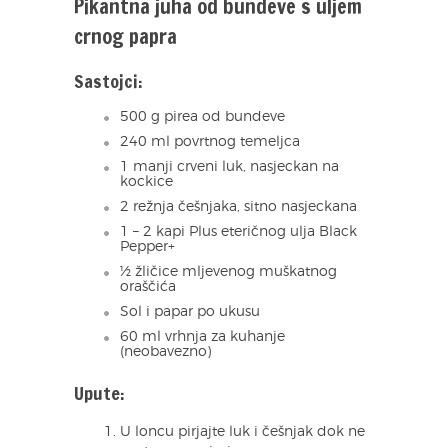
Pikantna juha od bundeve s uljem
crnog papra
Sastojci:
500 g pirea od bundeve
240 ml povrtnog temeljca
1 manji crveni luk, nasjeckan na
kockice
2 režnja češnjaka, sitno nasjeckana
1 – 2 kapi Plus eteričnog ulja Black
Pepper+
½ žličice mljevenog muškatnog
oraščića
Sol i papar po ukusu
60 ml vrhnja za kuhanje
(neobavezno)
Upute:
U loncu pirjajte luk i češnjak dok ne