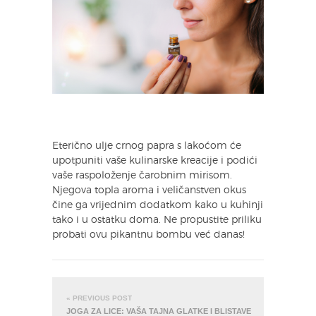
Eterično ulje crnog papra s lakoćom će
upotpuniti vaše kulinarske kreacije i podići
vaše raspoloženje čarobnim mirisom.
Njegova topla aroma i veličanstven okus
čine ga vrijednim dodatkom kako u kuhinji
tako i u ostatku doma. Ne propustite priliku
probati ovu pikantnu bombu već danas!
« PREVIOUS POST
JOGA ZA LICE: VAŠA TAJNA GLATKE I BLISTAVE