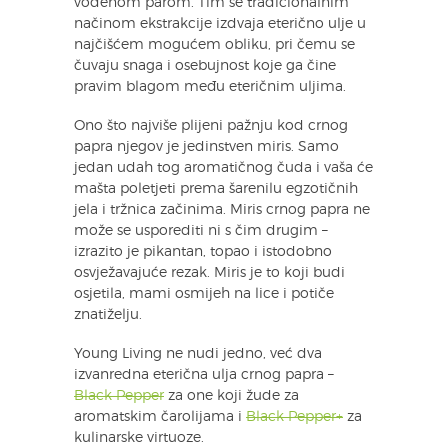
vodenom parom. Tim se tradicionalnim
načinom ekstrakcije izdvaja eterično ulje u
najčišćem mogućem obliku, pri čemu se
čuvaju snaga i osebujnost koje ga čine
pravim blagom među eteričnim uljima.
Ono što najviše plijeni pažnju kod crnog
papra njegov je jedinstven miris. Samo
jedan udah tog aromatičnog čuda i vaša će
mašta poletjeti prema šarenilu egzotičnih
jela i tržnica začinima. Miris crnog papra ne
može se usporediti ni s čim drugim –
izrazito je pikantan, topao i istodobno
osvježavajuće rezak. Miris je to koji budi
osjetila, mami osmijeh na lice i potiče
znatiželju.
Young Living ne nudi jedno, već dva
izvanredna eterična ulja crnog papra –
Black Pepper
za one koji žude za
aromatskim čarolijama i
Black Pepper+
za
kulinarske virtuoze.