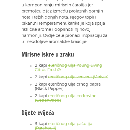
u komponiranju mirisnih čarolija jer
premošćuje jaz između prolaznih gornjih
nota i težih donjih nota. Njegov topli i
pikantni temperament karika je koja spaja
različite arome i doprinosi njihovoj
harmoniji. Ovdje ćete pronaći inspiraciju za
tri neodoljive aromatske kreacije:
Mirisne iskre u zraku
2 kapi
eteričnog ulja Young Living
Citrus Fresh®
2 kapi
eteričnog ulja vetivera (Vetiver)
2 kapi eteričnog ulja crnog papra
(Black Pepper)
2 kapi
eteričnog ulja cedrovine
(Cedarwood)
Dijete cvijeća
3 kapi
eteričnog ulja pačulija
(Patchouli)