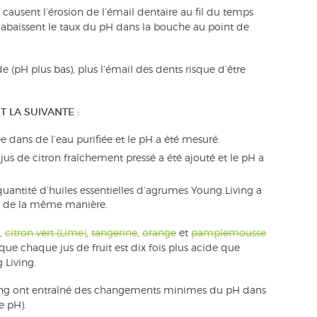
causent l’érosion de l’émail dentaire au fil du temps
 abaissent le taux du pH dans la bouche au point de
e (pH plus bas), plus l’émail des dents risque d’être
 LA SUIVANTE :
dans de l’eau purifiée et le pH a été mesuré.
us de citron fraîchement pressé a été ajouté et le pH a
antité d’huiles essentielles d’agrumes Young Living a
ré de la même manière.
,
citron vert (Lime)
,
tangerine
,
orange
et
pamplemousse
e que chaque jus de fruit est dix fois plus acide que
 Living.
 Living ont entraîné des changements minimes du pH dans
e pH).