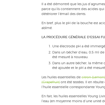
Il a été démontré que les jus d’agrumes 
parce qu’ils contiennent des acides qui
détériorer l’émail des dents.
En bref, plus le pH de la bouche est acid
abîmé.
LA PROCÉDURE GÉNÉRALE D’ESSAI FUT
Une électrode pH a été immergée 
Dans un bécher d’eau, 0,5 ml de j
été mesuré à nouveau.
Dans un autre bécher, la même qu
été ajoutée et le pH a été mesu
Les huiles essentielles de
citron (Lemon)
(Grapefruit)
ont été testées. Il en résult
l’huile essentielle correspondante Young
En fait, les huiles essentielles Young
l’eau (en moyenne moins d’une unité d