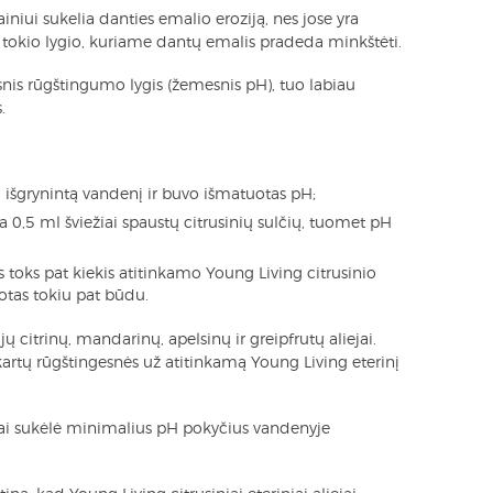
gainiui sukelia danties emalio eroziją, nes jose yra
 tokio lygio, kuriame dantų emalis pradeda minkštėti.
nis rūgštingumo lygis (žemesnis pH), tuo labiau
.
 išgrynintą vandenį ir buvo išmatuotas pH;
 0,5 ml šviežiai spaustų citrusinių sulčių, tuomet pH
s toks pat kiekis atitinkamo Young Living citrusinio
otas tokiu pat būdu.
citrinų, mandarinų, apelsinų ir greipfrutų aliejai.
 kartų rūgštingesnės už atitinkamą Young Living eterinį
iejai sukėlė minimalius pH pokyčius vandenyje