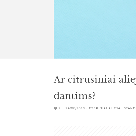
Ar citrusiniai ali
dantims?
2
24/06/2019 -
ETERINIAI ALIEJAI
,
STAND