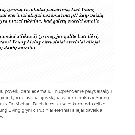
ejų poveikį danties emaliui, nusprendėme patys atsakyti
inių tyrimų asociacijos skyriaus pirmininkas ir Young
orius Dr. Michael Buch kartu su savo komanda atliko
ng Living gryni citrusiniai eteriniai aliejai paveikia
s.