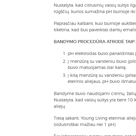
Nustatyta, kad citrusinių vaisių sultys il
rūgščių, kurios sumažina pH burnoje iki
Paprasčiau kalbant, kuo burnoje aukštes
tikėtina, kad bus paveiktas dantų emalis
BANDYMO PROCEDŪRA ATRODĖ TAIP:
pH elektrodas buvo panardintas į
į menzūrą su vandeniu buvo įpilta
buvo matuojamas dar kartą;
į kitą menzūrą su vandeniu įpilta
eterinio aliejaus, pH buvo išmatu
Bandyme buvo naudojami citrinų, žaliųjų 
Nustatyta, kad vaisių sultys yra bent 10
aliejų.
Tiesą sakant, Young Living eteriniai al
(vidutiniškai mažiau nei 1 pH).