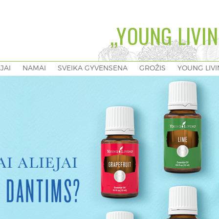
„YOUNG LIVIN
EJAI
NAMAI
SVEIKA GYVENSENA
GROŽIS
YOUNG LIV