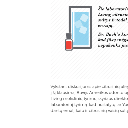
Vykstant diskusijoms apie citrusinių ali
į šį klausimą! Buvęs Amerikos odontolog
Living mokslinių tyrimų skyriaus direkt
laboratorinį tyrimą, kad nustatytų, ar You
dantų emalį kaip ir citrusinių vaisių sulty