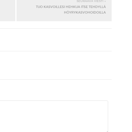
SEURAAVA VIESTI »
TUO KASVOILLESI HEHKUA ITSE TEHDYLLÄ
HÖYRYKASVOHOIDOILLA