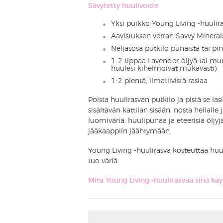
Sävytetty huulivoide
Yksi puikko Young Living -huulira
Aavistuksen verran Savvy Mineral
Neljäsosa putkilo punaista tai p
1-2 tippaa Lavender-öljyä tai muu
huulesi kihelmöivät mukavasti)
1-2 pientä, ilmatiivistä rasiaa
Poista huulirasvan putkilo ja pistä se la
sisältävän kattilan sisään, nosta hellalle 
luomiväriä, huulipunaa ja eteerisiä öljyj
jääkaappiin jäähtymään.
Young Living -huulirasva kosteuttaa huul
tuo väriä.
Mitä Young Living -huulirasvaa sinä kä