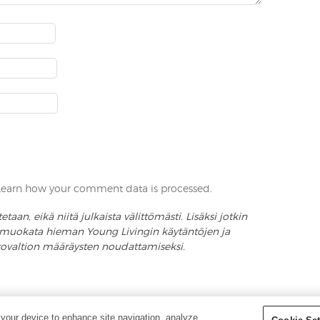
Learn how your comment data is processed
.
aan, eikä niitä julkaista välittömästi. Lisäksi jotkin
an muokata hieman Young Livingin käytäntöjen ja
ttovaltion määräysten noudattamiseksi.
ÄTETÄÄN – YOUNG LIVING
 your device to enhance site navigation, analyze