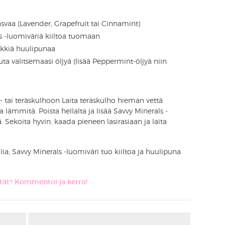
svaa (Lavender, Grapefruit tai Cinnamint)
s -luomiväriä kiiltoa tuomaan
inkkiä huulipunaa
ta valitsemaasi öljyä (lisää Peppermint-öljyä niin
si- tai teräskulhoon Laita teräskulho hieman vettä
ja lämmitä. Poista hellalta ja lisää Savvy Minerals -
ä. Sekoita hyvin, kaada pieneen lasirasiaan ja laita
ia; Savvy Minerals -luomiväri tuo kiiltoa ja huulipuna
ytät? Kommentoi ja kerro!