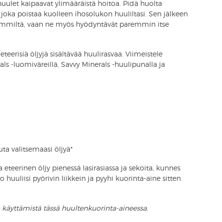
huulet kaipaavat ylimääräistä hoitoa. Pidä huolta
 joka poistaa kuolleen ihosolukon huuliltasi. Sen jälkeen
ämmiltä, vaan ne myös hyödyntävät paremmin itse
eteerisiä öljyjä sisältävää huulirasvaa. Viimeistele
als -luomiväreillä, Savvy Minerals -huulipunalla ja
ta valitsemaasi öljyä*
ja eteerinen öljy pienessä lasirasiassa ja sekoita, kunnes
huuliisi pyörivin liikkein ja pyyhi kuorinta-aine sitten
n käyttämistä tässä huultenkuorinta-aineessa.