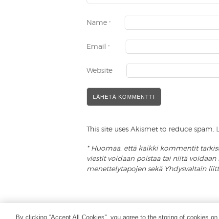
Name
*
Email
*
Website
This site uses Akismet to reduce spam.
* Huomaa, että kaikki kommentit tarkistet
viestit voidaan poistaa tai niitä voida
menettelytapojen sekä Yhdysvaltain lii
COPYRIGHT (C) 2020 – KAIKKI OIKEUDET PID
By clicking “Accept All Cookies”, you agree to the storing of cookies on