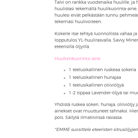
Talvi on rankka vuodenaika huulille, ja 
huulistasi tekemällä huulikuorinta-aine,
huulesi eivät pelkästään tunnu pehme
tekemäsi huulivoiteen.
Kokeile itse tehtyä luonnollista vahaa ja 
lopputulos YL-huulirasvalla, Savvy Miner
eteerisillä öljyillä.
Huultenkuorinta-aine
1 teelusikallinen ruskeaa sokeria
1 teelusikallinen hunajaa
1 teelusikallinen oliiviöljyä
1-2 tippaa Lavender-öljyä tai muu
Yhdistä ruskea sokeri, hunaja, oliiviöljy 
ainekset ovat muuttuneet tahnaksi. Hiero 
pois. Säilytä ilmatiiviissä rasiassa.
*EMME suosittele eteeristen sitrusöljyje