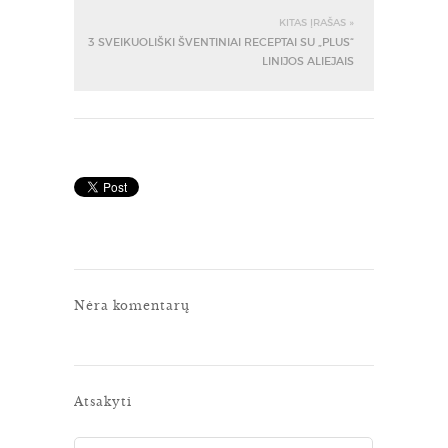
KITAS ĮRAŠAS »
3 SVEIKUOLIŠKI ŠVENTINIAI RECEPTAI SU „PLUS“
LINIJOS ALIEJAIS
Nėra komentarų
Atsakyti