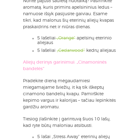
Norite pajusti saulėtą nuotaiką? Pasirinkite
aromatą, kuris primins apelsininius ledus –
namuose išsyk pasijusite gaiviau. Esame
tikri, kad malonus šių eterinių aliejų kvapas
praskaidrins net ir niūras dienas.
5 lašeliai
„Orange“
apelsinų eterinio
aliejaus
5 lašeliai
„Cedarwood“
kedrų aliejaus
Aliejų derinys garinimui: „Cinamoninės
bandelės“
Pradėkite dieną mėgaudamiesi
miegamajame šviežių, it ką tik iškeptų
cinamono bandelių kvapu. Pamirškite
kepimo vargus ir kalorijas – tačiau lepinkitės
gardžiu aromatu.
Tiesiog įlašinkite į garintuvą šiuos 10 lašų,
kad ryte būtų maloniau atsibusti.
5 lašai „Stress Away“ eterinių aliejų