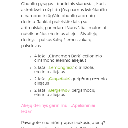
Obuolių pyragas – tradicinis skanėstas, kuris
akimirksniu užpildo jūsų namus kviečiančiu
cinamono ir rūgščiu obuolių aromatų
deriniu. Jaukiai praleiskite laiką su
artimaisiais, garindami šiuos šiltai, maloniai
nuteikiančius eterinius aliejus. Šis aliejų
derinys – puikus šaltų žiemos vakarų
palydovas.
4 lašai „Cinnamon Bark“ ceiloninio
cinamono eterinio aliejaus
2 lašai
„Lemongrass“
citrinžolių
eterinio aliejaus
2 lašai
„Grapefruit“
greipfrutų eterinio
aliejaus
2 lašai
„Bergamot“
bergamočių
eterinio aliejaus
Aliejų derinys garinimui: „Apelsininiai
ledai“
Pavargote nuo niūrių, apsiniaukusių dienų?