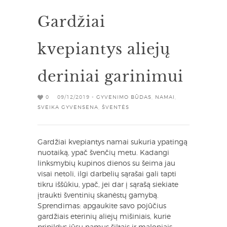
Gardžiai
kvepiantys aliejų
deriniai garinimui
0
09/12/2019 -
GYVENIMO BŪDAS
,
NAMAI
,
SVEIKA GYVENSENA
,
ŠVENTĖS
Gardžiai kvepiantys namai sukuria ypatingą
nuotaiką, ypač švenčių metu. Kadangi
linksmybių kupinos dienos su šeima jau
visai netoli, ilgi darbelių sąrašai gali tapti
tikru iššūkiu, ypač, jei dar į sąrašą siekiate
įtraukti šventinių skanėstų gamybą.
Sprendimas: apgaukite savo pojūčius
gardžiais eterinių aliejų mišiniais, kurie