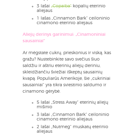
3 lašai
„Copaiba“
kopalių eterinio
aliejaus
1 lašas „Cinnamon Bark“ ceiloninio
cinamono eterinio aliejaus
Aliejų derinys garinimui: „Cinamoniniai
sausainiai“
Ar mėgstate cukrų, prieskonius ir viską, kas
gražu? Nustebinkite savo svečius šiuo
saldžiu ir aštriu eterinių aliejų deriniu,
skleidžiančiu šviežiai iškeptų sausainių
kvapą. Populiarūs Amerikoje, šie „cukriniai
sausainiai“ yra tikra sviestinio saldumo ir
cinamono gėrybė.
5 lašai „Stress Away“ eterinių aliejų
mišinio
3 lašai „Cinnamon Bark“ ceiloninio
cinamono eterinio aliejaus
2 lašai „Nutmeg“ muskatų eterinio
aliejaus