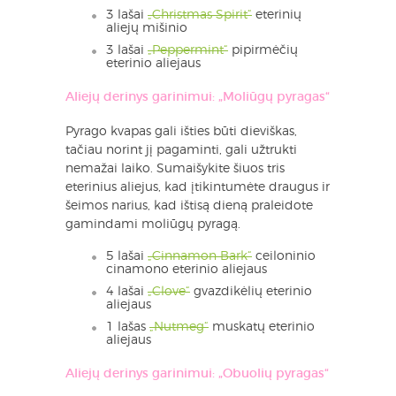
3 lašai
„Christmas Spirit“
eterinių
aliejų mišinio
3 lašai
„Peppermint“
pipirmėčių
eterinio aliejaus
Aliejų derinys garinimui: „Moliūgų pyragas“
Pyrago kvapas gali išties būti dieviškas,
tačiau norint jį pagaminti, gali užtrukti
nemažai laiko. Sumaišykite šiuos tris
eterinius aliejus, kad įtikintumėte draugus ir
šeimos narius, kad ištisą dieną praleidote
gamindami moliūgų pyragą.
5 lašai
„Cinnamon Bark“
ceiloninio
cinamono eterinio aliejaus
4 lašai
„Clove“
gvazdikėlių eterinio
aliejaus
1 lašas
„Nutmeg“
muskatų eterinio
aliejaus
Aliejų derinys garinimui: „Obuolių pyragas“