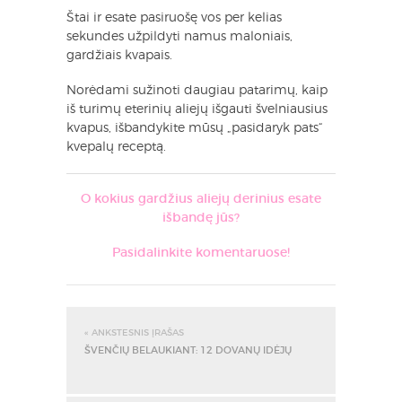
Štai ir esate pasiruošę vos per kelias
sekundes užpildyti namus maloniais,
gardžiais kvapais.
Norėdami sužinoti daugiau patarimų, kaip
iš turimų eterinių aliejų išgauti švelniausius
kvapus, išbandykite mūsų „pasidaryk pats“
kvepalų receptą.
O kokius gardžius aliejų derinius esate
išbandę jūs?
Pasidalinkite komentaruose!
« ANKSTESNIS ĮRAŠAS
ŠVENČIŲ BELAUKIANT: 12 DOVANŲ IDĖJŲ