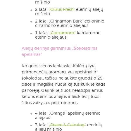
mišinio
2 lašai
„Citrus Fresh“
eterinių aliejų
mišinio
2 lašai „Cinnamon Bark“ ceiloninio
cinamono eterinio aliejaus
1 lašas
„Cardamom“
kardamonų
eterinio aliejaus
Aliejų derinys garinimui: „Šokoladinis
apelsinas“
Ko gero, vienas labiausiai Kalėdų rytą
primenančių aromatų, yra apelsinai ir
šokoladas… tačiau nelaukite gruodžio 25-
osios ir magišką nuotaiką susikurkite kada
panorėję. Garinkite šiuos neatsispiriamus
keturis eterinius aliejus ir leiskitės į tuos
šiltus vaikystės prisiminimus.
4 lašai „Orange“ apelsinų eterinio
aliejaus
3 lašai
„Peace & Calming“
eterinių
aliejų mišinio