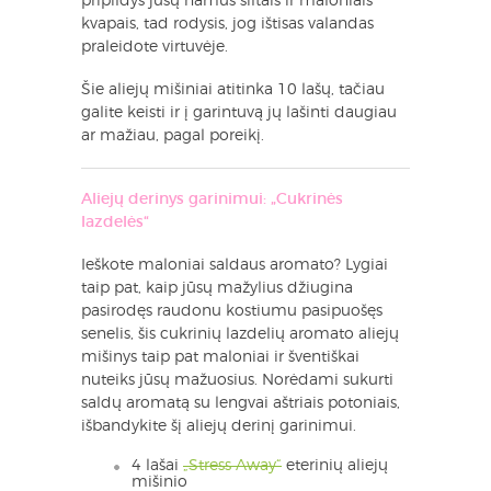
pripildys jūsų namus šiltais ir maloniais
kvapais, tad rodysis, jog ištisas valandas
praleidote virtuvėje.
Šie aliejų mišiniai atitinka 10 lašų, tačiau
galite keisti ir į garintuvą jų lašinti daugiau
ar mažiau, pagal poreikį.
Aliejų derinys garinimui: „Cukrinės
lazdelės“
Ieškote maloniai saldaus aromato? Lygiai
taip pat, kaip jūsų mažylius džiugina
pasirodęs raudonu kostiumu pasipuošęs
senelis, šis cukrinių lazdelių aromato aliejų
mišinys taip pat maloniai ir šventiškai
nuteiks jūsų mažuosius. Norėdami sukurti
saldų aromatą su lengvai aštriais potoniais,
išbandykite šį aliejų derinį garinimui.
4 lašai
„Stress Away“
eterinių aliejų
mišinio