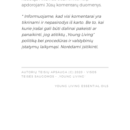
apdorojami Jūsų komentarų duomenys
.
* Informuojame, kad visi komentarai yra
tikrinami ir nepasirodys iš karto. Be to, kai
kurie įrašai gali būti dalinai pakeisti ar
panaikinti, jog atitiktų „Young Living“
politiką bei procedūras ir valstybinių
įstatymų laikymąsi. Norėdami įsitikinti,
AUTORIŲ TEISIŲ APSAUGA (C) 2020 - VISOS
TEISĖS SAUGOMOS - „YOUNG LIVING“
YOUNG LIVING ESSENTIAL OILS