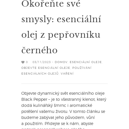
Okořeňte své
smysly: esenciální
olej z pepřovníku
černého
0
03/11/2023 -
DOMOV
,
ESENCIÁLNÍ OLEJE
,
OBJEVTE ESENCIÁLNÍ OLEJE
,
POUŽÍVÁNÍ
ESENCIÁLNÍCH OLEJŮ
,
VAŘENÍ
Objevte dynamický svět esenciálního oleje
Black Pepper – je to všestranný klenot, který
dodá kulinářský šmrnc i aromatické
potěšení vašemu životu. V tomto článku se
budeme zabývat jeho původem, vůní
a použitím. Přidejte se k nám, abyste