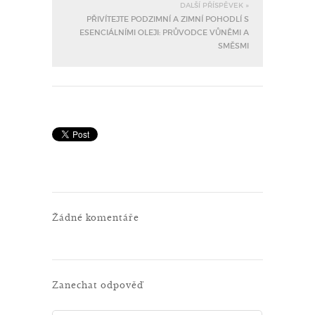
DALŠÍ PŘÍSPĚVEK »
PŘIVÍTEJTE PODZIMNÍ A ZIMNÍ POHODLÍ S
ESENCIÁLNÍMI OLEJI: PRŮVODCE VŮNĚMI A
SMĚSMI
Žádné komentáře
Zanechat odpověď