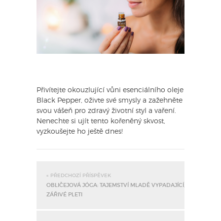
Přivítejte okouzlující vůni esenciálního oleje
Black Pepper, oživte své smysly a zažehněte
svou vášeň pro zdravý životní styl a vaření.
Nenechte si ujít tento kořeněný skvost,
vyzkoušejte ho ještě dnes!
« PŘEDCHOZÍ PŘÍSPĚVEK
OBLIČEJOVÁ JÓGA: TAJEMSTVÍ MLADĚ VYPADAJÍCÍ,
ZÁŘIVÉ PLETI