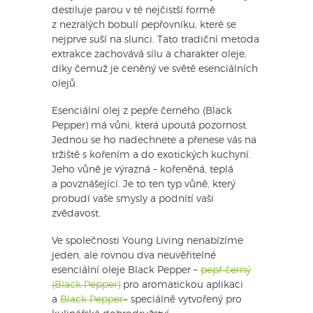
destiluje parou v té nejčistší formě
z nezralých bobulí pepřovníku, které se
nejprve suší na slunci. Tato tradiční metoda
extrakce zachovává sílu a charakter oleje,
díky čemuž je ceněný ve světě esenciálních
olejů.
Esenciální olej z pepře černého (Black
Pepper) má vůni, která upoutá pozornost.
Jednou se ho nadechnete a přenese vás na
tržiště s kořením a do exotických kuchyní.
Jeho vůně je výrazná – kořeněná, teplá
a povznášející. Je to ten typ vůně, který
probudí vaše smysly a podnítí vaši
zvědavost.
Ve společnosti Young Living nenabízíme
jeden, ale rovnou dva neuvěřitelné
esenciální oleje Black Pepper –
pepř černý
(Black Pepper)
pro aromatickou aplikaci
a
Black Pepper+
speciálně vytvořený pro