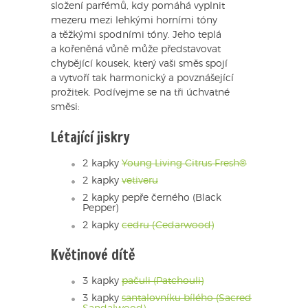
složení parfémů, kdy pomáhá vyplnit
mezeru mezi lehkými horními tóny
a těžkými spodními tóny. Jeho teplá
a kořeněná vůně může představovat
chybějící kousek, který vaši směs spojí
a vytvoří tak harmonický a povznášející
prožitek. Podívejme se na tři úchvatné
směsi:
Létající jiskry
2 kapky
Young Living Citrus Fresh®
2 kapky
vetiveru
2 kapky pepře černého (Black
Pepper)
2 kapky
cedru (Cedarwood)
Květinové dítě
3 kapky
pačuli (Patchouli)
3 kapky
santalovníku bílého (Sacred