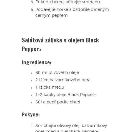
Pokud chcete, přidejte smetanu.
Podávejte horké a ozdobte drceným
černým pepřem.
Salátová zálivka s olejem Black
Pepper+
Ingredience:
60 ml olivového oleje
2 lžíce balzamikového octa
1 lžička medu
1–2 kapky oleje Black Pepper+
Sůl a pepř podle chuti
Pokyny:
Smíchejte olivový olej, balzamikový
ocet, med a olej Black Pepper+.