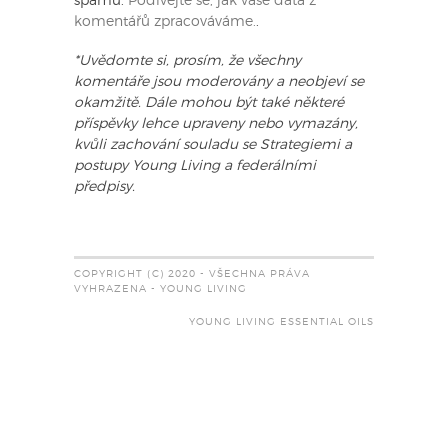
spamu.
Podívejte se, jak vaše data z
komentářů zpracováváme.
.
*Uvědomte si, prosím, že všechny
komentáře jsou moderovány a neobjeví se
okamžitě. Dále mohou být také některé
příspěvky lehce upraveny nebo vymazány,
kvůli zachování souladu se Strategiemi a
postupy Young Living a federálními
předpisy.
COPYRIGHT (C) 2020 - VŠECHNA PRÁVA
VYHRAZENA - YOUNG LIVING
YOUNG LIVING ESSENTIAL OILS