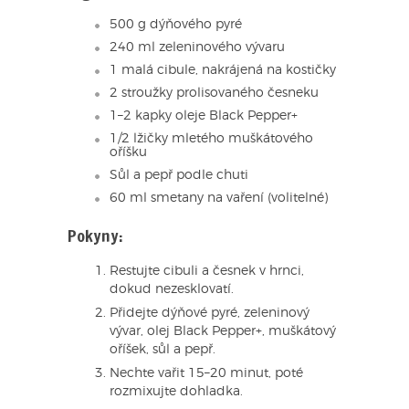
500 g dýňového pyré
240 ml zeleninového vývaru
1 malá cibule, nakrájená na kostičky
2 stroužky prolisovaného česneku
1–2 kapky oleje Black Pepper+
1/2 lžičky mletého muškátového
oříšku
Sůl a pepř podle chuti
60 ml smetany na vaření (volitelné)
Pokyny:
Restujte cibuli a česnek v hrnci,
dokud nezesklovatí.
Přidejte dýňové pyré, zeleninový
vývar, olej Black Pepper+, muškátový
oříšek, sůl a pepř.
Nechte vařit 15–20 minut, poté
rozmixujte dohladka.