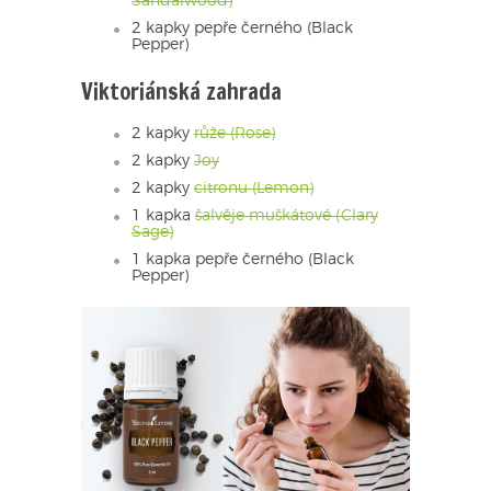
Sandalwood)
2 kapky pepře černého (Black
Pepper)
Viktoriánská zahrada
2 kapky
růže (Rose)
2 kapky
Joy
2 kapky
citronu (Lemon)
1 kapka
šalvěje muškátové (Clary
Sage)
1 kapka pepře černého (Black
Pepper)