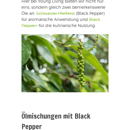
Hier bei Young Living bieten wir nicht nur
eins, sondern gleich zwei bemerkenswerte
Öle an:
Schwarzer Pfefferöl
(Black Pepper)
für aromatische Anwendung und
Black
Pepper+
für die kulinarische Nutzung.
Ölmischungen mit Black
Pepper