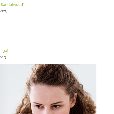
ed Sandalwood)
per)
Sage)
per)