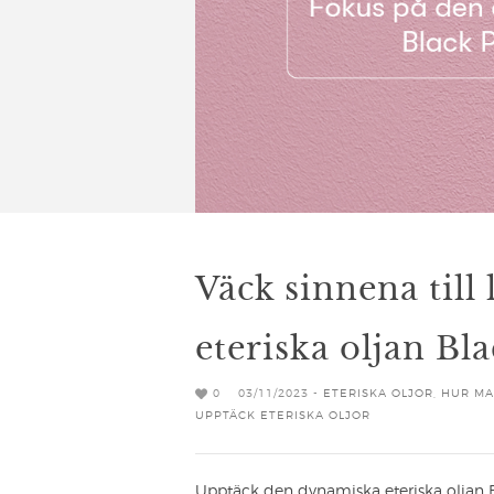
Väck sinnena till
eteriska oljan Bl
0
03/11/2023 -
ETERISKA OLJOR
,
HUR MA
UPPTÄCK ETERISKA OLJOR
Upptäck den dynamiska eteriska oljan B