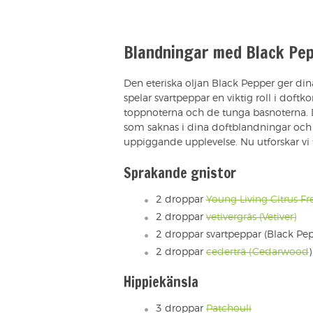
Blandningar med Black Pe
Den eteriska oljan Black Pepper ger d
spelar svartpeppar en viktig roll i doft
toppnoterna och de tunga basnoterna. 
som saknas i dina doftblandningar och
uppiggande upplevelse. Nu utforskar vi 
Sprakande gnistor
2 droppar
Young Living Citrus F
2 droppar
vetivergräs (Vetiver)
2 droppar svartpeppar (Black Pep
2 droppar
cederträ (Cedarwood
)
Hippiekänsla
3 droppar
Patchouli