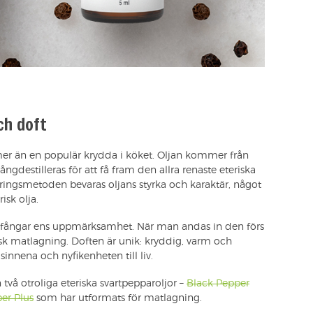
ch doft
er än en populär krydda i köket. Oljan kommer från
gdestilleras för att få fram den allra renaste eteriska
eringsmetoden bevaras oljans styrka och karaktär, något
isk olja.
om fångar ens uppmärksamhet. När man andas in den förs
sk matlagning. Doften är unik: kryddig, varm och
innena och nyfikenheten till liv.
 två otroliga eteriska svartpepparoljor –
Black Pepper
er Plus
som har utformats för matlagning.