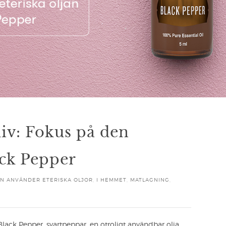
 liv: Fokus på den
ack Pepper
N ANVÄNDER ETERISKA OLJOR
,
I HEMMET
,
MATLAGNING
,
lack Pepper, svartpeppar, en otroligt användbar olja