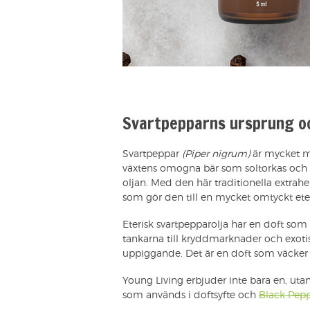
Svartpepparns ursprung o
Svartpeppar
(Piper nigrum)
är mycket m
växtens omogna bär som soltorkas och ån
oljan. Med den här traditionella extrah
som gör den till en mycket omtyckt eter
Eterisk svartpepparolja har en doft s
tankarna till kryddmarknader och exoti
uppiggande. Det är en doft som väcker s
Young Living erbjuder inte bara en, utan
som används i doftsyfte och
Black Pepp