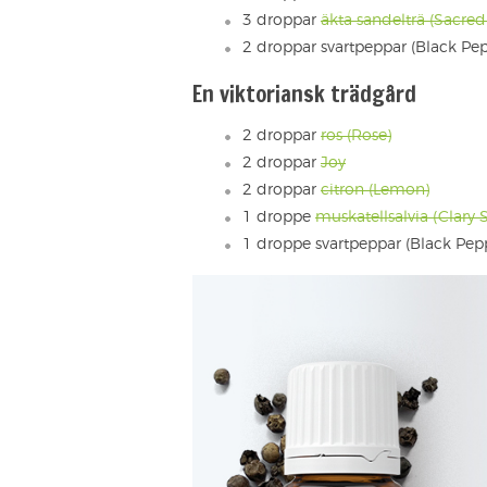
3 droppar
äkta sandelträ (Sacr
2 droppar svartpeppar (Black Pep
En viktoriansk trädgård
2 droppar
ros (Rose)
2 droppar
Joy
2 droppar
citron (Lemon)
1 droppe
muskatellsalvia (Clary 
1 droppe svartpeppar (Black Pep