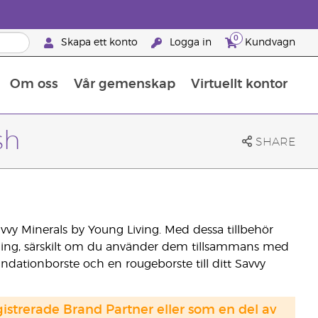
0
Skapa ett konto
Logga in
Kundvagn
Om oss
Vår gemenskap
Virtuellt kontor
Retreats för globalt erkännande
Lär dig allt om näringsämnen
Young Livings guide till kosttillskott
Så använder man eteriska oljor
Retreats för globalt erkännande
25 BRAND PARTNER-FÖRMÅNER
sh
SHARE
vvy Minerals by Young Living. Med dessa tillbehör
kning, särskilt om du använder dem tillsammans med
ndationborste och en rougeborste till ditt Savvy
strerade Brand Partner eller som en del av