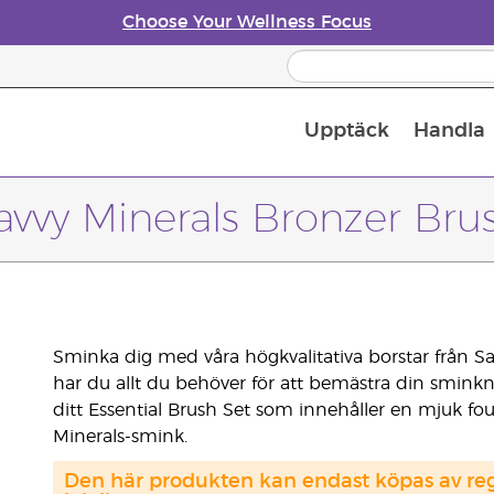
Choose Your Wellness Focus
Upptäck
Handla
Doftspridare till eteriska oljor
avvy Minerals Bronzer Bru
Sminka dig med våra högkvalitativa borstar från Sa
har du allt du behöver för att bemästra din smin
ditt Essential Brush Set som innehåller en mjuk fou
Minerals-smink.
Den här produkten kan endast köpas av regi