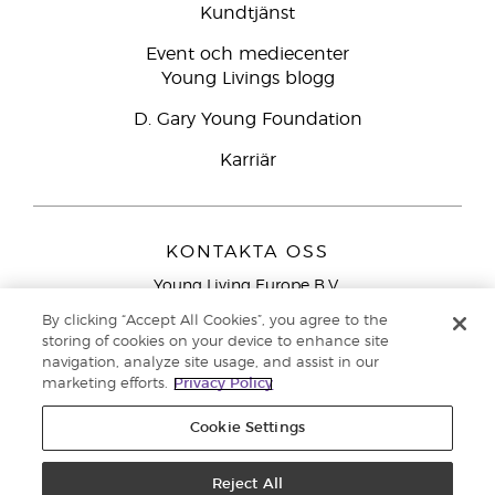
Kundtjänst
Event och mediecenter
Young Livings blogg
D. Gary Young Foundation
Karriär
KONTAKTA OSS
Young Living Europe B.V.
Peizerweg 97
By clicking “Accept All Cookies”, you agree to the
9727 AJ Groningen
storing of cookies on your device to enhance site
Nederländerna
navigation, analyze site usage, and assist in our
marketing efforts.
Privacy Policy
Kundtjänst – Avgiftsfritt lokalsamtal (ej från
mobiltelefon):
020 793400
Cookie Settings
Upphovsrätt © 2021 Young Living Essential Oils. Med ensamrätt. |
Reject All
Sekretess