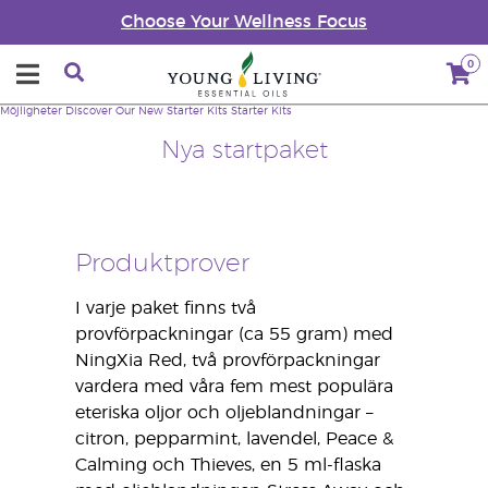
Choose Your Wellness Focus
0
Möjligheter
Discover Our New Starter Kits
Starter Kits
Nya startpaket
Produktprover
I varje paket finns två
provförpackningar (ca 55 gram) med
NingXia Red, två provförpackningar
vardera med våra fem mest populära
eteriska oljor och oljeblandningar –
citron, pepparmint, lavendel, Peace &
Calming och Thieves, en 5 ml-flaska