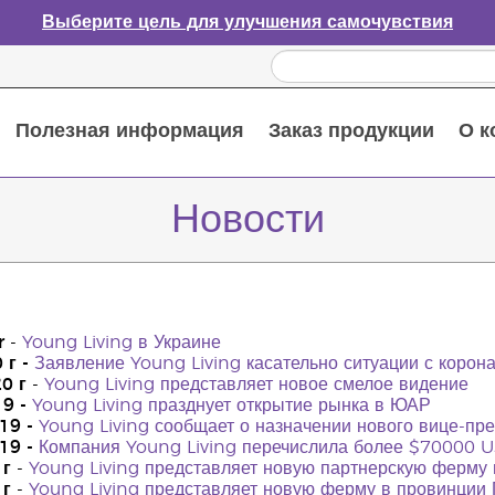
Выберите цель для улучшения самочувствия
Полезная информация
Заказ продукции
О к
Путеводитель по эфирным маслам
Руководство по использованию диффузора для эфирных масел
Основные питательные вещества
Пособие по пищевым добавкам Young Living
Как использовать эфирные масла
Новые продукты и акционные предложения
Последний шанс: скидка 50% на средства по уходу за кожей
Новости
r
-
Young Living в Украине
 г -
Заявление Young Living касательно ситуации с корон
0 г
-
Young Living представляет новое смелое видение
19 -
Young Living празднует открытие рынка в ЮАР
19 -
Young Living сообщает о назначении нового вице-пр
19 -
Компания Young Living перечислила более $70000 U
 г
-
Young Living представляет новую партнерскую ферму 
 г
-
Young Living представляет новую ферму в провинции 