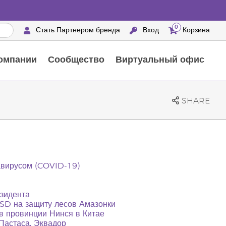
0
Стать Партнером бренда
Вход
Корзина
омпании
Сообщество
Виртуальный офис
Выездные мероприятия с награждением
25 ПРЕИМУЩЕСТВ ПАРТНЕРОВ БРЕНДА
Натуральные средства для ухода за домом
SHARE
авирусом (COVID-19)
езидента
SD на защиту лесов Амазонки
в провинции Нинся в Китае
Пастаса, Эквадор