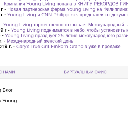
 –
Компания Young Living попала в КНИГУ РЕКОРДОВ 
 г
-
Новая партнерская ферма Young Living на Филиппина
г -
Young Living и CNN Philippines представляют докум
 -
Young Living торжественно открывает Международный 
19
г -
Young Living поднимается в небо, чтобы установить
 -
Young Living празднует 25-летие международного разви
.
-
Международный женский день
019 г.
-
Gary’s True Grit Einkorn Granola уже в продаже
С НАМИ
ВИРТУАЛЬНЫЙ ОФИС
g Блог
y Young