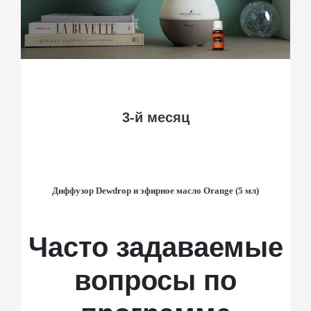
Назад
Вперед
6-й месяц
Футляр для масел YL и эфирное масло Young Living
e (5 мл)
Purification® (5 мл)
Часто задаваемые
вопросы по