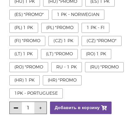
(HU) 1 PK
(HU) *PROMO
(ES) 1 PK
(ES) *PROMO*
1 PK - NORWEGIAN
(PL) 1 PK
(PL) *PROMO
1 PK - FI
(FI) *PROMO
(CZ) 1 PK
(CZ) *PROMO*
(LT) 1 PK
(LT) *PROMO
(RO) 1 PK
(RO) *PROMO
RU - 1 PK
(RU) *PROMO
(HR) 1 PK
(HR) *PROMO
1PK - PORTUGUESE
Добавить в корзину