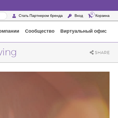
0
Стать Партнером бренда
Вход
Корзина
омпании
Сообщество
Виртуальный офис
Выездные мероприятия с награждением
25 ПРЕИМУЩЕСТВ ПАРТНЕРОВ БРЕНДА
Натуральные средства для ухода за домом
ving
SHARE