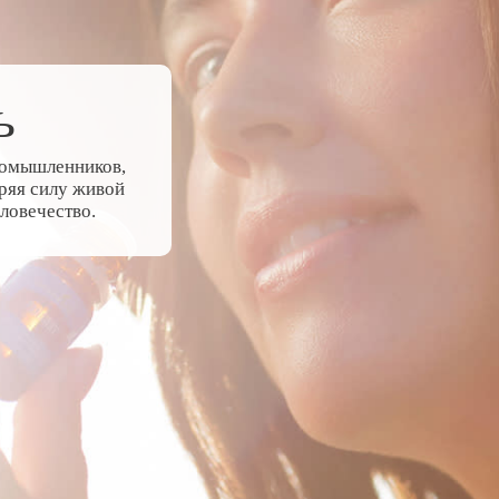
ь
номышленников,
оряя силу живой
ловечество.