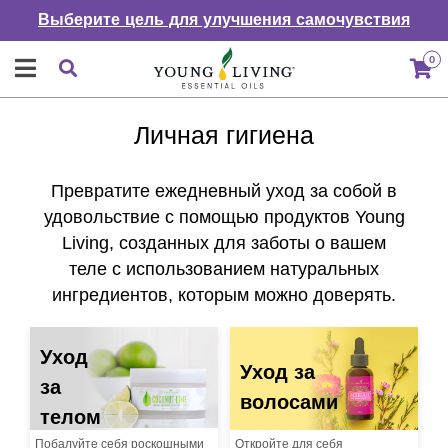
Выберите цель для улучшения самочувствия
0
Личная гигиена
Превратите ежедневный уход за собой в
удовольствие с помощью продуктов Young
Living, созданных для заботы о вашем
теле с использованием натуральных
ингредиентов, которым можно доверять.
Уход
Уход за
за
волосами
телом
Побалуйте себя роскошными
Откройте для себя