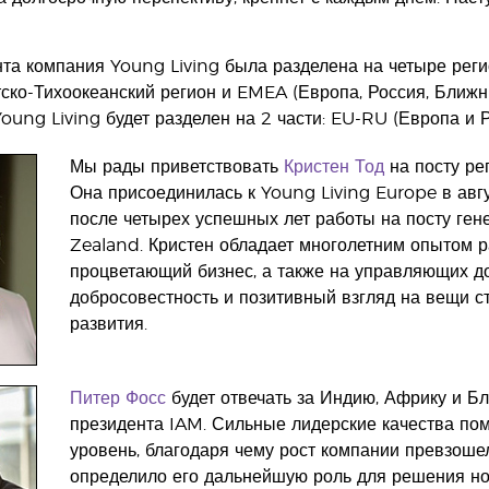
та компания Young Living была разделена на четыре реги
тско-Тихоокеанский регион и EMEA (Европа, Россия, Ближн
ung Living будет разделен на 2 части: EU-RU (Европа и Р
Мы рады приветствовать
Кристен Тод
на посту ре
Она присоединилась к Young Living Europe в авг
после четырех успешных лет работы на посту ген
Zealand. Кристен обладает многолетним опытом р
процветающий бизнес, а также на управляющих д
добросовестность и позитивный взгляд на вещи с
развития.
Питер Фосс
будет отвечать за Индию, Африку и Б
президента IAM. Сильные лидерские качества пом
уровень, благодаря чему рост компании превзоше
определило его дальнейшую роль для решения но