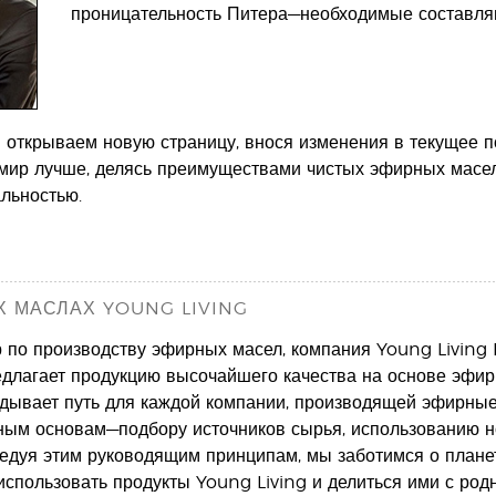
проницательность Питера—необходимые составля
ы открываем новую страницу, внося изменения в текущее 
 мир лучше, делясь преимуществами чистых эфирных масел
льностью.
 МАСЛАХ YOUNG LIVING
по производству эфирных масел, компания Young Living Es
длагает продукцию высочайшего качества на основе эфирн
адывает путь для каждой компании, производящей эфирные 
ым основам—подбору источников сырья, использованию н
едуя этим руководящим принципам, мы заботимся о планет
спользовать продукты Young Living и делиться ими с род