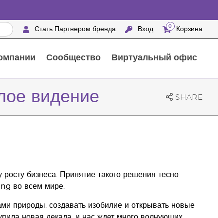
0
Стать Партнером бренда
Вход
Корзина
омпании
Сообщество
Виртуальный офис
Выездные мероприятия с награждением
25 ПРЕИМУЩЕСТВ ПАРТНЕРОВ БРЕНДА
Натуральные средства для ухода за домом
лое видение
SHARE
 росту бизнеса. Принятие такого решения тесно
ng во всем мире.
и природы, создавать изобилие и открывать новые
упила новая декада, и нас ждет много волнующих