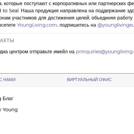
, которые поступают с корпоративных или партнерских фе
 to Seal. Наша продукция направлена на поддержание здо
онам участников для достижения целей, объединяя работу 
осетите
YoungLiving.com
, подпишитесь на
@younglivinge
ТАКТЫ
едиа центром отправьте имейл на
prinquiries@youngliving
С НАМИ
ВИРТУАЛЬНЫЙ ОФИС
g Блог
y Young