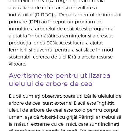
arborelui de ceai (ATTIA), Corporația rurală
australiană de cercetare și dezvoltare a
industriilor (RIRDC) și Departamentul de industrii
primare (DPI) au început un program de
înmulțire a arborelui de ceai. Acest program a
ajutat la îmbunătățirea semințelor și a crescut
producția lor cu 90%. Acest lucru a ajutat
fermierii și guvernul pentru a satisface în mod
sustenabil cererea de ulei fără a afecta resurse
viitoare.
Avertismente pentru utilizarea
uleiului de arbore de ceai
După cum ați observat, toate utilizările uleiului de
arbore de ceai sunt externe. Dacă este înghițit,
uleiul de arbore de ceai este toxic pentru corpul
uman, așa că folosiți-l cu grijă! Părinții ar trebui să
ia măsuri extreme cu cei mici, care sunt înclinați