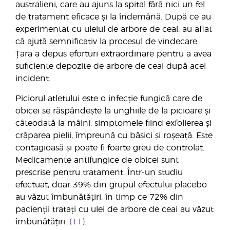
australieni, care au ajuns la spital fără nici un fel
de tratament eficace și la îndemână. După ce au
experimentat cu uleiul de arbore de ceai, au aflat
că ajută semnificativ la procesul de vindecare.
Țara a depus eforturi extraordinare pentru a avea
suficiente depozite de arbore de ceai după acel
incident.
Piciorul atletului este o infecție fungică care de
obicei se răspândește la unghiile de la picioare și
câteodată la mâini, simptomele fiind exfolierea și
crăparea pielii, împreună cu bășici și roșeață. Este
contagioasă și poate fi foarte greu de controlat.
Medicamente antifungice de obicei sunt
prescrise pentru tratament. Într-un studiu
efectuat, doar 39% din grupul efectului placebo
au văzut îmbunătățiri, în timp ce 72% din
pacienții tratați cu ulei de arbore de ceai au văzut
îmbunătățiri.
(11)
.