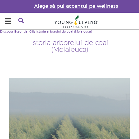
Alege să pui accentul pe wellness
Discover Essential Oils
Istoria arborelui de ceai (Melaleuca)
Istoria arborelui de ceai
(Melaleuca)