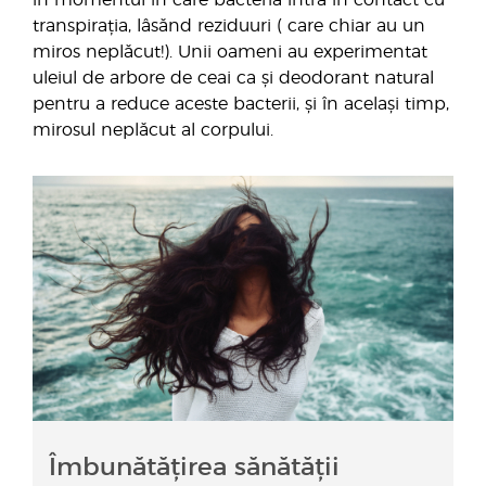
în momentul în care bacteria intră în contact cu
transpirația, lâsănd reziduuri ( care chiar au un
miros neplăcut!). Unii oameni au experimentat
uleiul de arbore de ceai ca și deodorant natural
pentru a reduce aceste bacterii, și în același timp,
mirosul neplăcut al corpului.
Îmbunătățirea sănătății