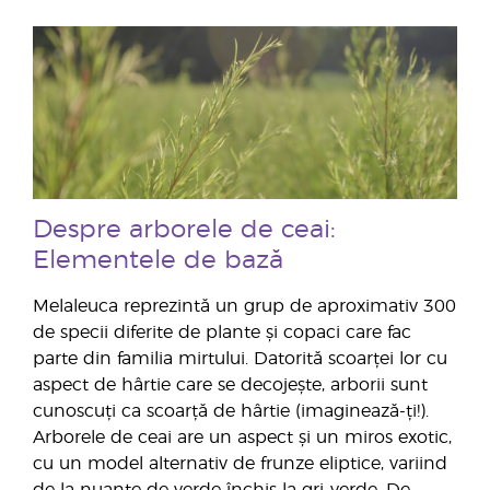
Despre arborele de ceai:
Elementele de bază
Melaleuca reprezintă un grup de aproximativ 300
de specii diferite de plante și copaci care fac
parte din familia mirtului. Datorită scoarței lor cu
aspect de hârtie care se decojește, arborii sunt
cunoscuți ca scoarță de hârtie (imaginează-ți!).
Arborele de ceai are un aspect și un miros exotic,
cu un model alternativ de frunze eliptice, variind
de la nuanțe de verde închis la gri-verde. De