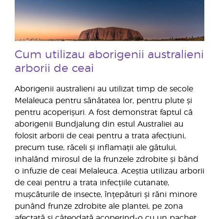
Cum utilizau aborigenii australieni
arborii de ceai
Aborigenii australieni au utilizat timp de secole
Melaleuca pentru sănătatea lor, pentru plute și
pentru acoperișuri. A fost demonstrat faptul că
aborigenii Bundjalung din estul Australiei au
folosit arborii de ceai pentru a trata afecțiuni,
precum tuse, răceli și inflamații ale gâtului,
inhalând mirosul de la frunzele zdrobite și bând
o infuzie de ceai Melaleuca. Aceștia utilizau arborii
de ceai pentru a trata infecțiile cutanate,
mușcăturile de insecte, înțepături și răni minore
punând frunze zdrobite ale plantei, pe zona
afectată și câteodată acoperind-o cu un pachet