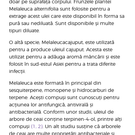
doar pe suprafața corpului. Frunzele plantei
Melaleuca alternifolia sunt folosite pentru a
extrage acest ulei care este disponibil în forma sa
pură sau nediluată. Sunt disponibile și multe
tipuri diluate.
O altă specie, Melaleucacajuput, este utilizată
pentru a produce uleiul cajuput. Acesta este
utilizat pentru a adăuga aromă mâncării și este
folosit în sud-estul Asiei pentru a trata diferite
infecții.
Melaleuca este formată în principal din
sesquiterpene, monopene și hidrocarburi de
terpene. Acești compuși sunt cunoscuți pentru
acțiunea lor antifungică, antivirală și
antibacterială. Conform unor studii, uleiul de
arbore de ceai conține terpinen-4-ol, printre alți
compuși
(1, 2)
. Un alt studiu susține că arborele
de ceai are multe proprietăți antibacteriale și