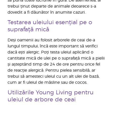
să pună toate lucrurile în gură. De asemenea, ar
trebui ținut departe de animale deoarece s-a
dovedit a fi dăunător în anumite cazuri.
Testarea uleiului esențial pe o
suprafață mică
Deși oamenii au folosit arborele de ceai de-a
lungul timpului, încă este important să verifici
dacă ești alergic. Poți testa uleiul aplicând o
cantitate mică de ulei pe o suprafață mică a pielii
și așteptând timp de 24 de ore pentru orice fel
de reacție alergică. Pentru pielea sensibilă, ar
trebui să amesteci uleiul cu un alt ulei de bază,
cum ar fi uleiul de măsline sau de cocos.
Utilizările Young Living pentru
uleiul de arbore de ceai