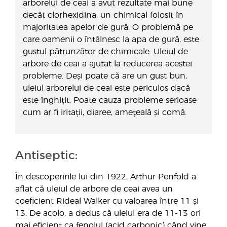
arborelui de ceai a avut rezultate mai bune
decât clorhexidina, un chimical folosit în
majoritatea apelor de gură. O problemă pe
care oamenii o întâlnesc la apa de gură, este
gustul pătrunzător de chimicale. Uleiul de
arbore de ceai a ajutat la reducerea acestei
probleme. Deși poate că are un gust bun,
uleiul arborelui de ceai este periculos dacă
este înghițit. Poate cauza probleme serioase
cum ar fi iritații, diaree, amețeală și comă.
Antiseptic:
În descoperirile lui din 1922, Arthur Penfold a
aflat că uleiul de arbore de ceai avea un
coeficient Rideal Walker cu valoarea între 11 și
13. De acolo, a dedus că uleiul era de 11-13 ori
mai eficient ca fenolul (acid carbonic) când vine