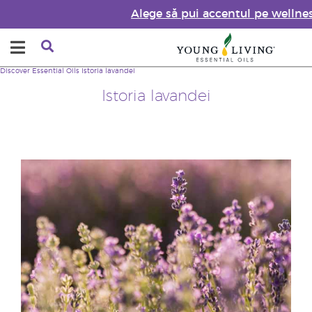
Alege să pui accentul pe wellne
Discover Essential Oils
Istoria lavandei
Istoria lavandei