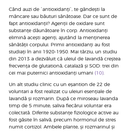
Cănd auzi de `antioxidanți`, te gândești la
mâncare sau băuturi sănătoase. Dar ce sunt de
fapt antioxidanții? Agenții de oxidare sunt
substanțe dăunătoare în corp. Antioxidanți
elimină acești agenți, ajutând la menținerea
sănătății corpului. Primii antioxidanți au fost
studiați în anii 1920-1950. Mai tărziu, un studiu
din 2013 a dezvăluit că uleiul de lavandă creștea
frecvența de glutationă, catalază și SOD: trei din
cei mai puternici antioxidanți umani
(10)
.
Un alt studiu clinic cu un eșantion de 22 de
voluntari a fost realizat cu uleiuri esențiale de
lavandă și rozmarin. După ce miroseau lavanda
timp de 5 minute, saliva fiecărui voluntar era
colectată. Diferite substanțe fiziologice active au
fost găsite în salivă, precum hormonul de stres
numit cortizol. Ambele plante, și rozmarinul și