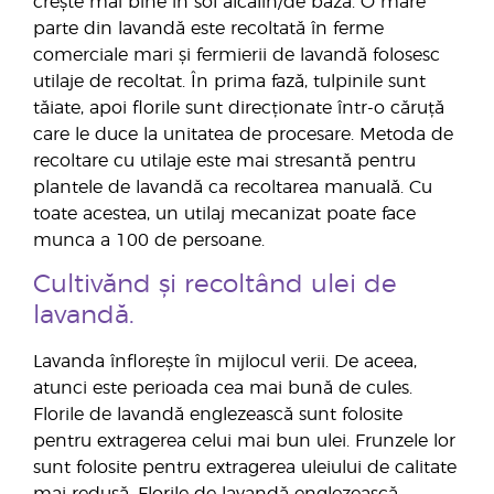
crește mai bine în sol alcalin/de bază. O mare
parte din lavandă este recoltată în ferme
comerciale mari și fermierii de lavandă folosesc
utilaje de recoltat. În prima fază, tulpinile sunt
tăiate, apoi florile sunt direcționate într-o căruță
care le duce la unitatea de procesare. Metoda de
recoltare cu utilaje este mai stresantă pentru
plantele de lavandă ca recoltarea manuală. Cu
toate acestea, un utilaj mecanizat poate face
munca a 100 de persoane.
Cultivănd și recoltând ulei de
lavandă.
Lavanda înflorește în mijlocul verii. De aceea,
atunci este perioada cea mai bună de cules.
Florile de lavandă englezească sunt folosite
pentru extragerea celui mai bun ulei. Frunzele lor
sunt folosite pentru extragerea uleiului de calitate