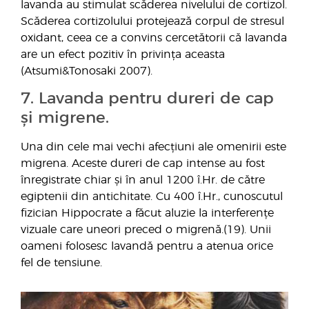
lavanda au stimulat scăderea nivelului de cortizol.
Scăderea cortizolului protejează corpul de stresul
oxidant, ceea ce a convins cercetătorii că lavanda
are un efect pozitiv în privința aceasta
(Atsumi&Tonosaki 2007).
7. Lavanda pentru dureri de cap
și migrene.
Una din cele mai vechi afecțiuni ale omenirii este
migrena. Aceste dureri de cap intense au fost
înregistrate chiar și în anul 1200 î.Hr. de către
egiptenii din antichitate. Cu 400 î.Hr., cunoscutul
fizician Hippocrate a făcut aluzie la interferențe
vizuale care uneori preced o migrenă.(19). Unii
oameni folosesc lavandă pentru a atenua orice
fel de tensiune.