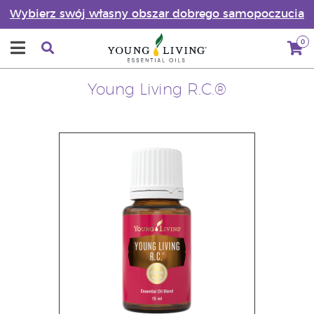
Wybierz swój własny obszar dobrego samopoczucia
0
Young Living R.C.®