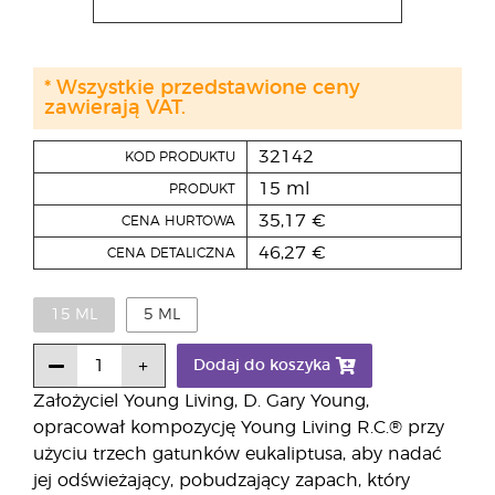
* Wszystkie przedstawione ceny
zawierają VAT.
32142
KOD PRODUKTU
15 ml
PRODUKT
35,17 €
CENA HURTOWA
46,27 €
CENA DETALICZNA
15 ML
5 ML
Dodaj do koszyka
Założyciel Young Living, D. Gary Young,
opracował kompozycję Young Living R.C.® przy
użyciu trzech gatunków eukaliptusa, aby nadać
jej odświeżający, pobudzający zapach, który