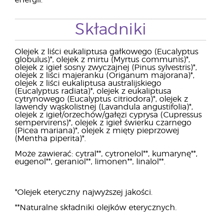
energii.
Składniki
Olejek z liści eukaliptusa gałkowego (Eucalyptus
globulus)*, olejek z mirtu (Myrtus communis)*,
olejek z igieł sosny zwyczajnej (Pinus sylvestris)*,
olejek z liści majeranku (Origanum majorana)*,
olejek z liści eukaliptusa australijskiego
(Eucalyptus radiata)*, olejek z eukaliptusa
cytrynowego (Eucalyptus citriodora)*, olejek z
lawendy wąskolistnej (Lavandula angustifolia)*,
olejek z igieł/orzechów/gałęzi cyprysa (Cupressus
sempervirens)*, olejek z igieł świerku czarnego
(Picea mariana)*, olejek z mięty pieprzowej
(Mentha piperita)*.
Może zawierać: cytral**, cytronelol**, kumarynę**,
eugenol**, geraniol**, limonen**, linalol**.
*Olejek eteryczny najwyższej jakości.
**Naturalne składniki olejków eterycznych.