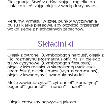
Pielęgnacja: Stwórz odświeżającą mgiełkę do
ciała, rozcieńczając olejek z wodą destylowaną.
Perfumy: Wmasuj w szyję, punkty wyczuwania
pulsu i klatkę piersiową, aby oczyścić przestrzeń
wokół siebie z niechcianych zapachów.
Składniki
Olejek z cytroneli (Cymbopogon nardus)*, olejek z
liści rozmarynu (Rosmarinus officinalis)*, olejek z
trawy cytrynowej (Cymbopogon flexuosus)*,
olejek z liści melaleuki skrętolistnej (Melaleuca
alternifolia)*, olejek z mirtu (Myrtus communis)*,
olejek z lawandyny (Lavandula hybrida)*.
Może zawierać: cytral**, cytronelol**, kumarynę**,
eugenol**, geraniol**, limonen**, linalol**.
*Olejek eteryczny najwyższej jakości.