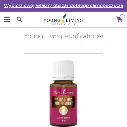
Wybierz swój własny obszar dobrego samopoczucia
0
Young Living Purification®