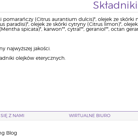
Składniki
i pomarańczy (Citrus aurantium dulcis)*, olejek ze skórki m
us paradisi)*, olejek ze skórki cytryny (Citrus limon)*, olejek
Mentha spicata)*, karwon**, cytral**, geraniol**, octan geranyl
ny najwyższej jakości.
ładniki olejków eterycznych.
SIĘ Z NAMI
WIRTUALNE BIURO
ng Blog