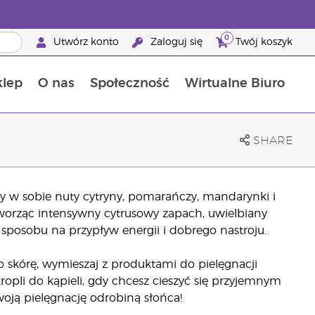
0
Utwórz konto
Zaloguj się
Twój koszyk
klep
O nas
Społeczność
Wirtualne Biuro
ia szansa: 50% zniżki na produkty do pielęgnacji skóry
Dowiedz się więcej o składnikach pokarmowych
Przewodnik po suplementach diety Young Living
Jak używać olejków eterycznych
Korzyści z bycia Brand Partnerem Young Living
SHARE
zy w sobie nuty cytryny, pomarańczy, mandarynki i
tworząc intensywny cytrusowy zapach, uwielbiany
 sposobu na przypływ energii i dobrego nastroju.
 skórę, wymieszaj z produktami do pielęgnacji
ropli do kąpieli, gdy chcesz cieszyć się przyjemnym
oją pielęgnację odrobiną słońca!