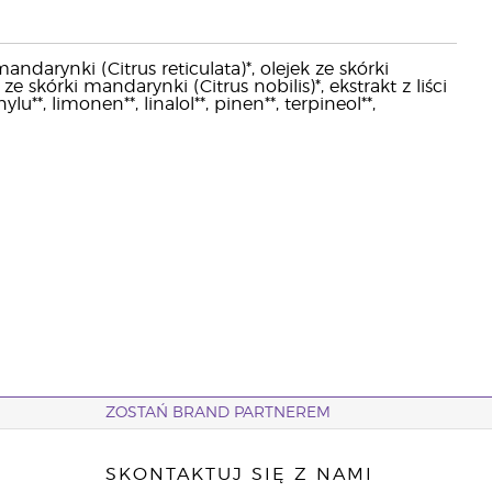
andarynki (Citrus reticulata)*, olejek ze skórki
 ze skórki mandarynki (Citrus nobilis)*, ekstrakt z liści
u**, limonen**, linalol**, pinen**, terpineol**,
ZOSTAŃ BRAND PARTNEREM
SKONTAKTUJ SIĘ Z NAMI