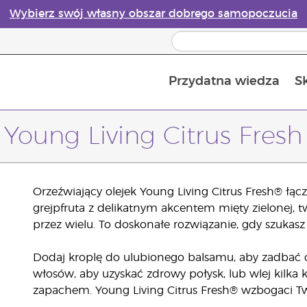
Wybierz swój własny obszar dobrego samopoczucia
Przydatna wiedza
S
Przewodnik po dyfuzorach olejków eterycznych online
Ostatn
Young Living Citrus Fresh
Orzeźwiający olejek Young Living Citrus Fresh® łąc
grejpfruta z delikatnym akcentem mięty zielonej, 
przez wielu. To doskonałe rozwiązanie, gdy szukasz
Dodaj kroplę do ulubionego balsamu, aby zadbać o
włosów, aby uzyskać zdrowy połysk, lub wlej kilka k
zapachem. Young Living Citrus Fresh® wzbogaci Tw