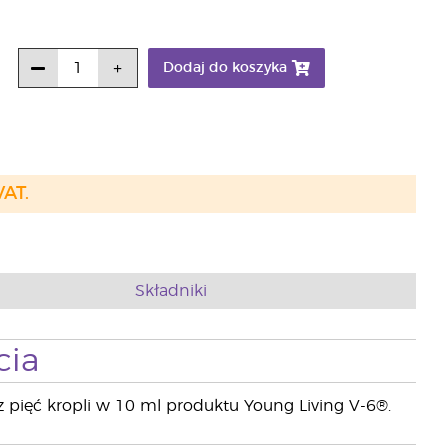
Dodaj do koszyka
VAT.
Składniki
cia
z pięć kropli w 10 ml produktu Young Living V-6®.